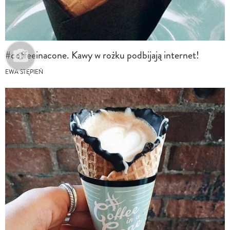
#coffeeinacone. Kawy w rożku podbijają internet!
EWA STĘPIEŃ