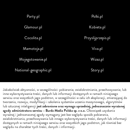
Party.pl
Polki.pl
Glamour.pl
Kobieta.pl
Cocolita.pl
Przyslijprzepis.pl
Mamotoja.pl
Viva.pl
Mojegotowanie.pl
Wizaz.pl
National-geographic.pl
Story.pl
Jakiekolwiek aktywności, w szczególności: pobieranie, zwielokrotnianie, przechowywanie, lub
inne wykorzystywanie treści, danych lub informacji dostępnych w ramach niniejszego
serwisu oraz wszystkich jego podstron, w szczególności w celu ich eksploracji, zmierzającej do
tworzenia, rozwoju, modyfikacji i szkolenia systemów uczenia maszynowego, algorytmów
jest zabronione oraz wymaga uprzedniej, jednoznacznie wyrażonej
lub sztucznej inteligencji
zgody administratora serwisu – Burda Media Polska sp. z o.o.
Obowiązek uzyskania
wyraźnej i jednoznacznej zgody wymagany jest bez względu sposób pobierania,
zwielokrotniania, przechowywania lub innego wykorzystywania treści, danych lub informacji
dostępnych w ramach niniejszego serwisu oraz wszystkich jego podstron, jak również bez
względu na charakter tych treści, danych i informacji.