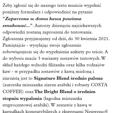
Żeby zgłosić się do naszego testu musicie wypełnić
poniższy formularz i odpowiedzieć na pytanie
"
Zaparzona w domu kawa powinna
smakować...
"
. Autorzy dziesięciu najciekawszych
odpowiedzi zostaną zaproszeni do testowania.
Zgłoszenia przyjmujemy od dziś, do 30 kwietnia 2021.
Pamiętajcie - wysyłając swoje zgłoszenie
zobowiązujecie się do wypełnienia ankiety po teście. A
do wyboru macie 3 warianty zestawów testowych. W
skład każdego wchodzi filiżanka oraz kilka rodzajów
kaw - w przypadku zestawów z kawą mieloną i
Signature Blend średnio palona
ziarnistą jest to
(autorska mieszanka ziaren arabiki i robusty COSTA
The Bright Blend o średnim
COFFEE) oraz
stopniu wypalenia
(łagodna mieszanka
stuprocentowej arabiki). W zestawie z kawą w
kapsułkach kompatybilnych z ekspresami Nespresso®