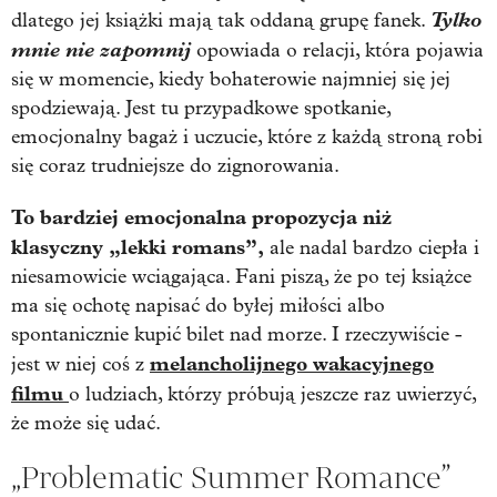
Tylko
dlatego jej książki mają tak oddaną grupę fanek.
mnie nie zapomnij
opowiada o relacji, która pojawia
się w momencie, kiedy bohaterowie najmniej się jej
spodziewają. Jest tu przypadkowe spotkanie,
emocjonalny bagaż i uczucie, które z każdą stroną robi
się coraz trudniejsze do zignorowania.
To bardziej emocjonalna propozycja niż
klasyczny „lekki romans”,
ale nadal bardzo ciepła i
niesamowicie wciągająca. Fani piszą, że po tej książce
ma się ochotę napisać do byłej miłości albo
spontanicznie kupić bilet nad morze. I rzeczywiście -
melancholijnego wakacyjnego
jest w niej coś z
filmu
o ludziach, którzy próbują jeszcze raz uwierzyć,
że może się udać.
„Problematic Summer Romance”