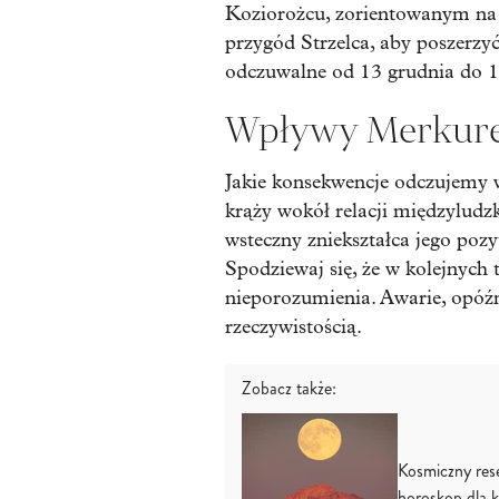
Koziorożcu, zorientowanym na 
przygód Strzelca, aby poszerzy
odczuwalne od 13 grudnia do 1
Wpływy Merkureg
Jakie konsekwencje odczujemy w
krąży wokół relacji międzyludz
wsteczny zniekształca jego po
Spodziewaj się, że w kolejnych
nieporozumienia. Awarie, opóźn
rzeczywistością.
Zobacz także:
Kosmiczny rese
horoskop dla 