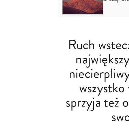
Ruch wstec
największ
niecierpliw
wszystko 
sprzyja też
swo