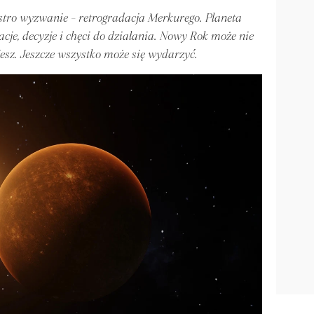
stro wyzwanie - retrogradacja Merkurego. Planeta
cje, decyzje i chęci do działania. Nowy Rok może nie
jesz. Jeszcze wszystko może się wydarzyć.