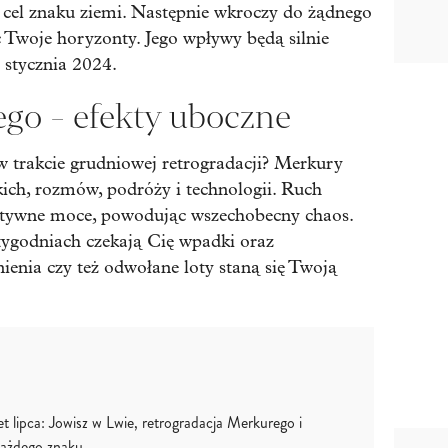
cel znaku ziemi. Następnie wkroczy do żądnego
ć Twoje horyzonty. Jego wpływy będą silnie
 stycznia 2024.
o - efekty uboczne
 trakcie grudniowej retrogradacji? Merkury
kich, rozmów, podróży i technologii. Ruch
zytywne moce, powodując wszechobecny chaos.
 tygodniach czekają Cię wpadki oraz
ienia czy też odwołane loty staną się Twoją
t lipca: Jowisz w Lwie, retrogradacja Merkurego i
każdego znaku