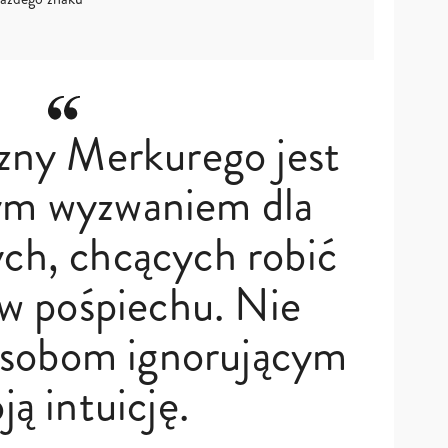
zny Merkurego jest
ym wyzwaniem dla
ych, chcących robić
w pośpiechu. Nie
 osobom ignorującym
ją intuicję.