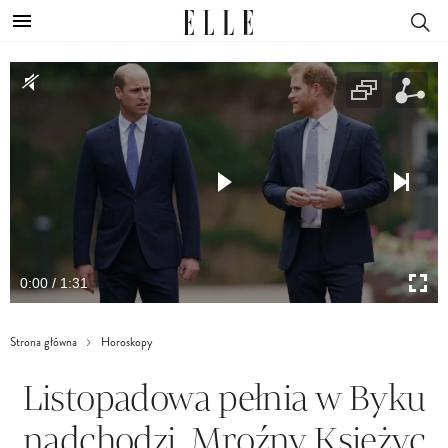
0:00 / 1:31
Strona główna
Horoskopy
Listopadowa pełnia w Byku
nadchodzi. Mroźny Księżyc