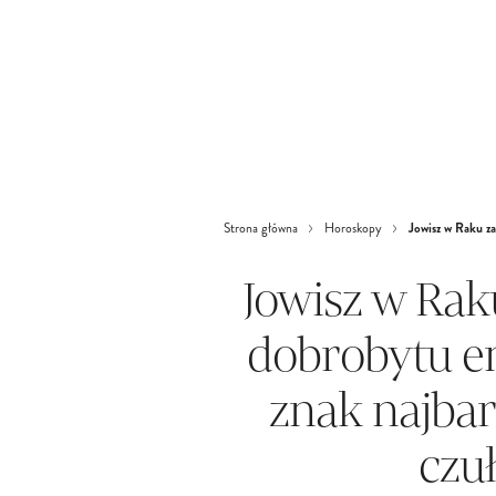
Jowisz w Raku za
Strona główna
Horoskopy
Jowisz w Rak
dobrobytu e
znak najbard
czuł