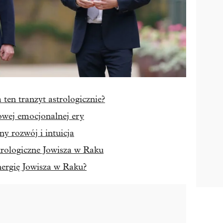
ten tranzyt astrologicznie?
owej emocjonalnej ery
y rozwój i intuicja
trologiczne Jowisza w Raku
nergię Jowisza w Raku?