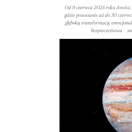
Od 9 czerwca 2025 roku Jowisz, p
gdzie pozostanie aż do 30 czerw
głęboką transformację emocjona
bezpieczeństwa – za