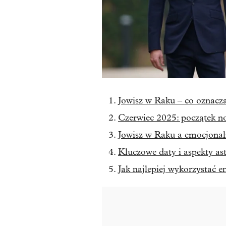
Jowisz w Raku – co oznacza 
Czerwiec 2025: początek n
Jowisz w Raku a emocjonaln
Kluczowe daty i aspekty as
Jak najlepiej wykorzystać e