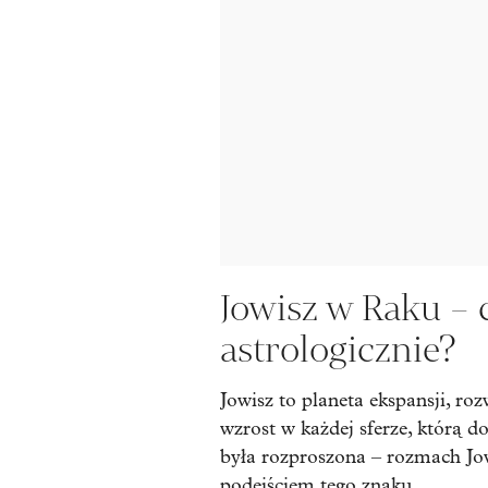
Jowisz w Raku – 
astrologicznie?
Jowisz to planeta ekspansji, ro
wzrost w każdej sferze, którą d
była rozproszona – rozmach Jo
podejściem tego znaku.