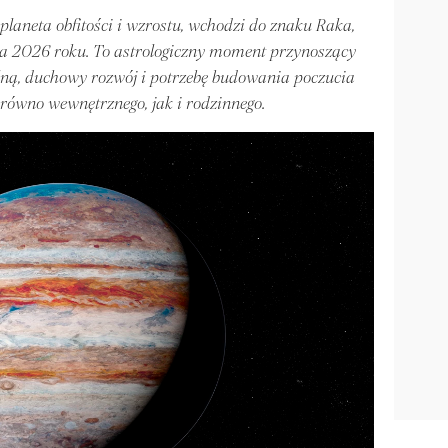
laneta obfitości i wzrostu, wchodzi do znaku Raka,
ca 2026 roku. To astrologiczny moment przynoszący
lną, duchowy rozwój i potrzebę budowania poczucia
równo wewnętrznego, jak i rodzinnego.