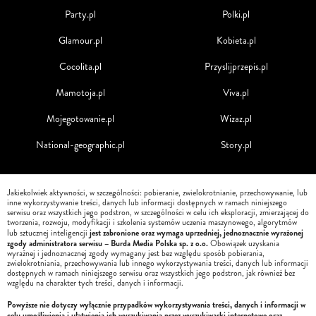
Party.pl
Polki.pl
Glamour.pl
Kobieta.pl
Cocolita.pl
Przyslijprzepis.pl
Mamotoja.pl
Viva.pl
Mojegotowanie.pl
Wizaz.pl
National-geographic.pl
Story.pl
Jakiekolwiek aktywności, w szczególności: pobieranie, zwielokrotnianie, przechowywanie, lub
inne wykorzystywanie treści, danych lub informacji dostępnych w ramach niniejszego
serwisu oraz wszystkich jego podstron, w szczególności w celu ich eksploracji, zmierzającej do
tworzenia, rozwoju, modyfikacji i szkolenia systemów uczenia maszynowego, algorytmów
jest zabronione oraz wymaga uprzedniej, jednoznacznie wyrażonej
lub sztucznej inteligencji
zgody administratora serwisu – Burda Media Polska sp. z o.o.
Obowiązek uzyskania
wyraźnej i jednoznacznej zgody wymagany jest bez względu sposób pobierania,
zwielokrotniania, przechowywania lub innego wykorzystywania treści, danych lub informacji
dostępnych w ramach niniejszego serwisu oraz wszystkich jego podstron, jak również bez
względu na charakter tych treści, danych i informacji.
Powyższe nie dotyczy wyłącznie przypadków wykorzystywania treści, danych i informacji w
celu umożliwienia i ułatwienia ich wyszukiwania przez wyszukiwarki internetowe oraz