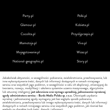
Party.pl
Polki.pl
Glamour.pl
Kobieta.pl
Cocolita.pl
Przyslijprzepis.pl
Mamotoja.pl
Viva.pl
Mojegotowanie.pl
Wizaz.pl
National-geographic.pl
Story.pl
Jakiekolwiek aktywności, w szczególności: pobieranie, zwielokrotnianie, przechowywanie, lub
inne wykorzystywanie treści, danych lub informacji dostępnych w ramach niniejszego
serwisu oraz wszystkich jego podstron, w szczególności w celu ich eksploracji, zmierzającej do
tworzenia, rozwoju, modyfikacji i szkolenia systemów uczenia maszynowego, algorytmów
jest zabronione oraz wymaga uprzedniej, jednoznacznie wyrażonej
lub sztucznej inteligencji
zgody administratora serwisu – Burda Media Polska sp. z o.o.
Obowiązek uzyskania
wyraźnej i jednoznacznej zgody wymagany jest bez względu sposób pobierania,
zwielokrotniania, przechowywania lub innego wykorzystywania treści, danych lub informacji
dostępnych w ramach niniejszego serwisu oraz wszystkich jego podstron, jak również bez
względu na charakter tych treści, danych i informacji.