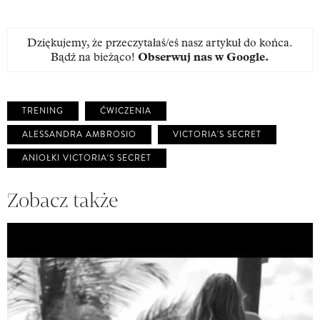
Dziękujemy, że przeczytałaś/eś nasz artykuł do końca.
Bądź na bieżąco!
Obserwuj nas w Google
.
TRENING
ĆWICZENIA
ALESSANDRA AMBROSIO
VICTORIA'S SECRET
ANIOŁKI VICTORIA'S SECRET
Zobacz także