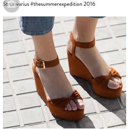
Stradivarius #‎thesummerexpedition‬ 2016