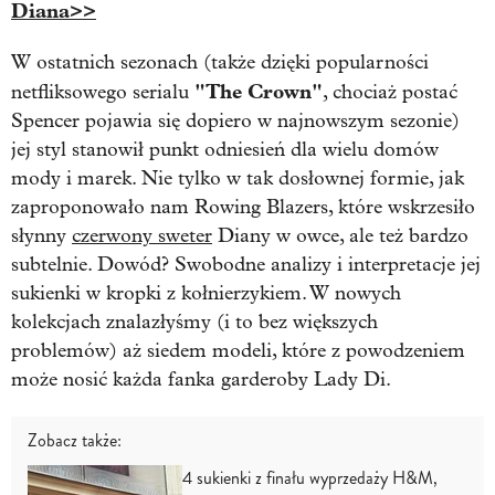
Diana>>
W ostatnich sezonach (także dzięki popularności
"The Crown"
netfliksowego serialu
, chociaż postać
Spencer pojawia się dopiero w najnowszym sezonie)
jej styl stanowił punkt odniesień dla wielu domów
mody i marek. Nie tylko w tak dosłownej formie, jak
zaproponowało nam Rowing Blazers, które wskrzesiło
słynny
czerwony sweter
Diany w owce, ale też bardzo
subtelnie. Dowód? Swobodne analizy i interpretacje jej
sukienki w kropki z kołnierzykiem. W nowych
kolekcjach znalazłyśmy (i to bez większych
problemów) aż siedem modeli, które z powodzeniem
może nosić każda fanka garderoby Lady Di.
Zobacz także:
4 sukienki z finału wyprzedaży H&M,