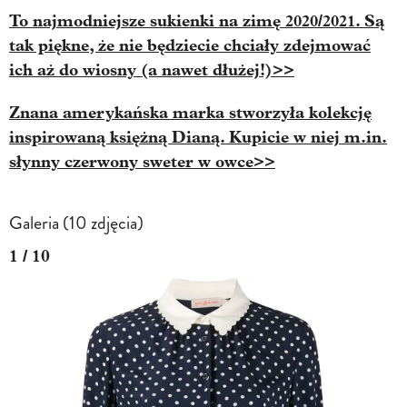
To najmodniejsze sukienki na zimę 2020/2021. Są
tak piękne, że nie będziecie chciały zdejmować
ich aż do wiosny (a nawet dłużej!)>>
Znana amerykańska marka stworzyła kolekcję
inspirowaną księżną Dianą. Kupicie w niej m.in.
słynny czerwony sweter w owce>>
Galeria (10 zdjęcia)
1 / 10