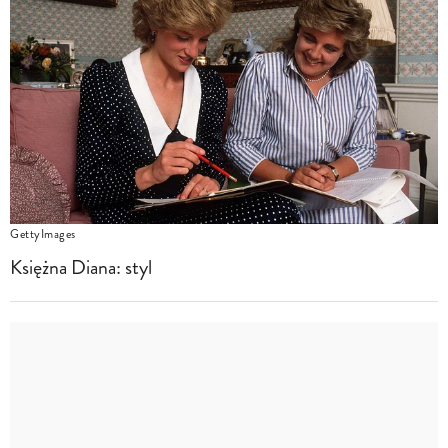
GettyImages
Księżna Diana: styl