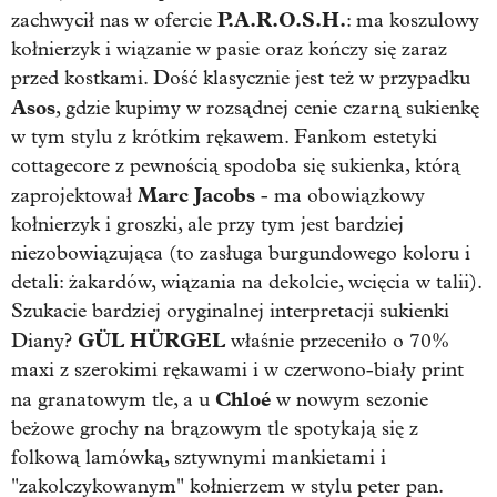
P.A.R.O.S.H.
zachwycił nas w ofercie
: ma koszulowy
kołnierzyk i wiązanie w pasie oraz kończy się zaraz
przed kostkami. Dość klasycznie jest też w przypadku
Asos
, gdzie kupimy w rozsądnej cenie czarną sukienkę
w tym stylu z krótkim rękawem. Fankom estetyki
cottagecore z pewnością spodoba się sukienka, którą
Marc Jacobs
zaprojektował
- ma obowiązkowy
kołnierzyk i groszki, ale przy tym jest bardziej
niezobowiązująca (to zasługa burgundowego koloru i
detali: żakardów, wiązania na dekolcie, wcięcia w talii).
Szukacie bardziej oryginalnej interpretacji sukienki
GÜL HÜRGEL
Diany?
właśnie przeceniło o 70%
maxi z szerokimi rękawami i w czerwono-biały print
Chloé
na granatowym tle, a u
w nowym sezonie
beżowe grochy na brązowym tle spotykają się z
folkową lamówką, sztywnymi mankietami i
"zakolczykowanym" kołnierzem w stylu peter pan.