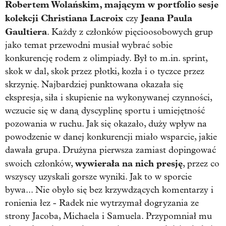
Robertem Wolańskim, mającym w portfolio sesje
kolekcji
Christiana Lacroix
Jeana Paula
czy
Gaultiera
. Każdy z członków pięcioosobowych grup
jako temat przewodni musiał wybrać sobie
konkurencję rodem z olimpiady. Był to m.in. sprint,
skok w dal, skok przez płotki, kozła i o tyczce przez
skrzynię. Najbardziej punktowana okazała się
ekspresja, siła i skupienie na wykonywanej czynności,
wczucie się w daną dyscyplinę sportu i umiejętność
pozowania w ruchu. Jak się okazało, duży wpływ na
powodzenie w danej konkurencji miało wsparcie, jakie
dawała grupa. Drużyna pierwsza zamiast dopingować
wywierała na nich presję
swoich członków,
, przez co
wszyscy uzyskali gorsze wyniki. Jak to w sporcie
bywa... Nie obyło się bez krzywdzących komentarzy i
ronienia łez - Radek nie wytrzymał dogryzania ze
strony Jacoba, Michaela i Samuela. Przypomniał mu