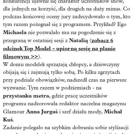
konkurencji ujawnił się charakter uczestników show,
dla jednych na korzyść, dla drugich na duży minus. Co
podczas końcowej oceny jury zadecydowało o tym, kto
tym razem pożegnał się z programem. Przykład? Ego
Michaela
nie pozwalało mu na pogodzenie się z
Natalią
zobacz 6
przegraną w ostatniej sesji z
(
odcinek Top Model - upiorną sesję na planie
filmowym >>
).
W domu modelek sprzątają chłopcy, a dziewczyny
obijają się i zajmują tylko sobą. Po kilku zgrzytach
przy podziale obowiązków, nadszedł czas na pierwsze
wyzwanie. Tym razem w podziemiach - na
przystanku metra
, gdzie pracę uczestników
programu nadzorowała redaktor naczelna magazynu
Anna Jurgaś
Michał
Glamour
i szef działu mody,
Kuś
.
Zadanie polegało na szybkim dobraniu sobie stylizacji