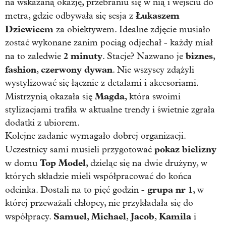
na wskazaną okazję, przebraniu się w nią i wejściu do
Łukaszem
metra, gdzie odbywała się sesja z
Dziewicem
za obiektywem. Idealne zdjęcie musiało
zostać wykonane zanim pociąg odjechał - każdy miał
2 minuty
biznes
na to zaledwie
. Stacje? Nazwano je
,
fashion
czerwony dywan
,
. Nie wszyscy zdążyli
wystylizować się łącznie z detalami i akcesoriami.
Magda
Mistrzynią okazała się
, która swoimi
stylizacjami trafiła w aktualne trendy i świetnie zgrała
dodatki z ubiorem.
Kolejne zadanie wymagało dobrej organizacji.
pokaz bielizny
Uczestnicy sami musieli przygotować
Top Model
w domu
, dzieląc się na dwie drużyny, w
których składzie mieli współpracować do końca
grupa nr 1
odcinka. Dostali na to pięć godzin -
, w
której przeważali chłopcy, nie przykładała się do
Samuel
Michael
Jacob
Kamila
współpracy.
,
,
,
i