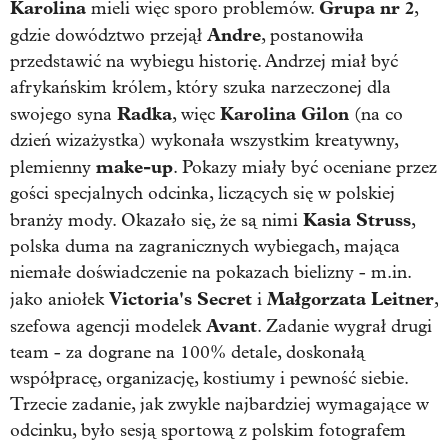
Karolina
Grupa nr 2
mieli więc sporo problemów.
,
Andre
gdzie dowództwo przejął
, postanowiła
przedstawić na wybiegu historię. Andrzej miał być
afrykańskim królem, który szuka narzeczonej dla
Radka
Karolina Gilon
swojego syna
, więc
(na co
dzień wizażystka) wykonała wszystkim kreatywny,
make-up
plemienny
. Pokazy miały być oceniane przez
gości specjalnych odcinka, liczących się w polskiej
Kasia Struss
branży mody. Okazało się, że są nimi
,
polska duma na zagranicznych wybiegach, mająca
niemałe doświadczenie na pokazach bielizny - m.in.
Victoria's Secret
Małgorzata Leitner
jako aniołek
i
,
Avant
szefowa agencji modelek
. Zadanie wygrał drugi
team - za dograne na 100% detale, doskonałą
współpracę, organizację, kostiumy i pewność siebie.
Trzecie zadanie, jak zwykle najbardziej wymagające w
odcinku, było sesją sportową z polskim fotografem