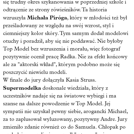
się trudny okres szykanowania w poprzedniej szkole i
odtrącenie ze strony rówieśników. Ta historia
Michała Piróga
wzruszyła
, który w młodości też był
prześladowany ze względu na swój wzrost, styl i
ciemniejszy kolor skóry. Tym samym dodał modelowi
otuchy i poradził, aby się nie poddawać. Nie byłoby
Top Model bez wzruszenia i morału, więc fotograf
pozytywnie ocenił pracę Radka. Nie za efekt końcowy
ale za "aktorski wkład", którym podobno może się
poszczycić niewielu modeli.
W finale do jury dołączyła Kasia Struss.
Supermodelka
doskonale wiedziała, który z
uczestników nadaje się na światowe wybiegi i ma
szanse na dalsze powodzenie w Top Model. Jej
sympatii nie uzyskał pewny siebie, arogancki Michael,
za to zaplusował wyluzowany, pozytywny Andre. Jury
zmieniło zdanie również co do Samuela. Chłopak po