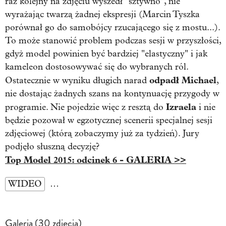
raz kolejny na zdjęciu wyszedł "sztywno", nie
wyrażając twarzą żadnej ekspresji (Marcin Tyszka
porównał go do samobójcy rzucającego się z mostu...).
To może stanowić problem podczas sesji w przyszłości,
gdyż model powinien być bardziej "elastyczny" i jak
kameleon dostosowywać się do wybranych ról.
odpadł Michael
Ostatecznie w wyniku długich narad
,
nie dostając żadnych szans na kontynuację przygody w
Izraela
programie. Nie pojedzie więc z resztą do
i nie
będzie pozował w egzotycznej scenerii specjalnej sesji
zdjęciowej (którą zobaczymy już za tydzień). Jury
podjęło słuszną decyzję?
Top Model 2015: odcinek 6 - GALERIA >>
WIDEO
…
Galeria (30 zdjęcia)