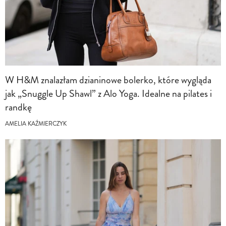
W H&M znalazłam dzianinowe bolerko, które wygląda
jak „Snuggle Up Shawl” z Alo Yoga. Idealne na pilates i
randkę
AMELIA KAŹMIERCZYK