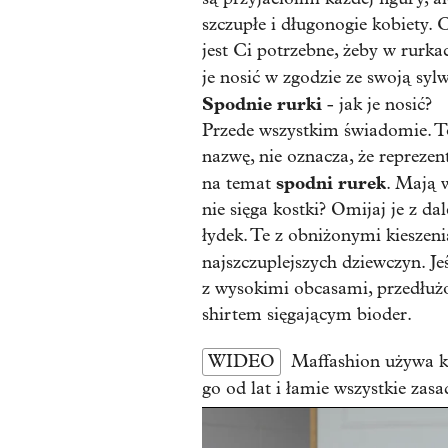
szczupłe i długonogie kobiety. C
jest Ci potrzebne, żeby w rurka
je nosić w zgodzie ze swoją syl
Spodnie rurki
- jak je nosić?
Przede wszystkim świadomie. To
nazwę, nie oznacza, że repreze
spodni rurek
na temat
. Mają 
nie sięga kostki? Omijaj je z dal
łydek. Te z obniżonymi kieszen
najszczuplejszych dziewczyn. Jeś
z wysokimi obcasami, przedłu
shirtem sięgającym bioder.
WIDEO
Maffashion używa k
go od lat i łamie wszystkie zasa