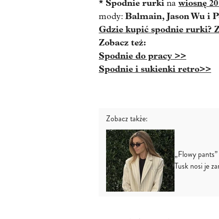
* Spodnie rurki
wiosnę 20
na
Balmain, Jason Wu i P
mody:
Gdzie kupić spodnie rurki? Z
Zobacz też:
Spodnie do pracy >>
Spodnie i sukienki retro>>
Zobacz także:
„Flowy pants” 
Tusk nosi je z