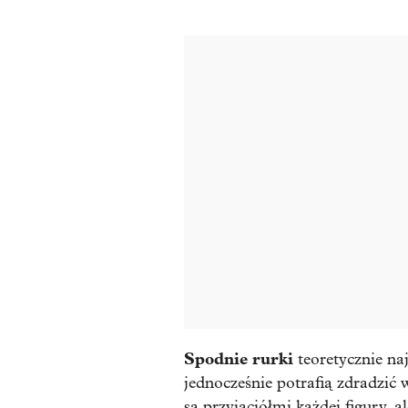
Spodnie rurki
teoretycznie naj
jednocześnie potrafią zdradzić 
są przyjaciółmi każdej figury, a