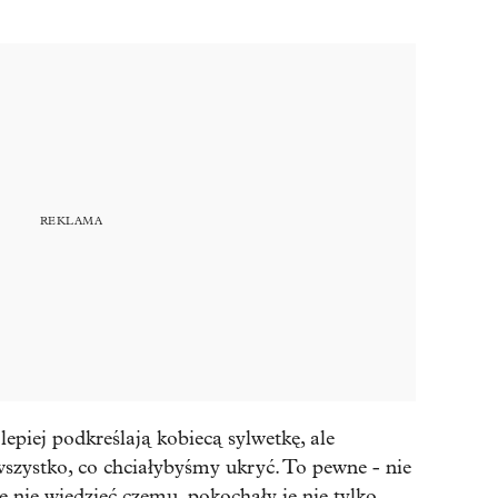
lepiej podkreślają kobiecą sylwetkę, ale
wszystko, co chciałybyśmy ukryć. To pewne - nie
le nie wiedzieć czemu, pokochały je nie tylko