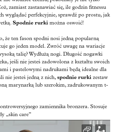
oż, zamiast zastanawiać się, ile godzin fitnessu
ch wyglądać perfekcyjnie, sprawdź po prostu, jak
Spodnie rurki
wetką.
można oswoić!
, że ten fason spodni nosi jedną popularną
ntuje go jeden model. Zwróć uwagę na wariacje
wysoką talię? Wydłużą nogi. Długość nogawki
eka, jeśli nie jesteś zadowolona z kształtu swoich
iami i pastelowymi nadrukami będą idealne dla
spodnie rurki
li nie jesteś jedną z nich,
zestaw
żoną marynarką lub szerokim, zadrukowanym t-
ontrowersyjnego zamiennika bronzera. Stosuje
dy „skin care”