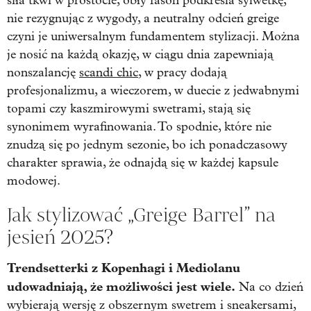
siła tkwi w prostocie, obły fason podkreśla sylwetkę,
nie rezygnując z wygody, a neutralny odcień greige
czyni je uniwersalnym fundamentem stylizacji. Można
je nosić na każdą okazję, w ciągu dnia zapewniają
nonszalancję
scandi chic
, w pracy dodają
profesjonalizmu, a wieczorem, w duecie z jedwabnymi
topami czy kaszmirowymi swetrami, stają się
synonimem wyrafinowania. To spodnie, które nie
znudzą się po jednym sezonie, bo ich ponadczasowy
charakter sprawia, że odnajdą się w każdej kapsule
modowej.
Jak stylizować „Greige Barrel” na
jesień 2025?
Trendsetterki z Kopenhagi i Mediolanu
udowadniają, że możliwości jest wiele.
Na co dzień
wybierają wersję z obszernym swetrem i sneakersami,