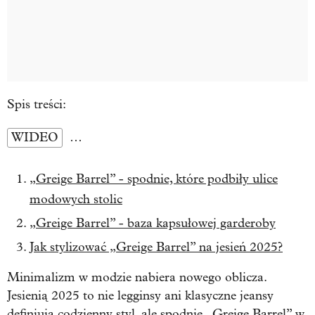
Spis treści:
WIDEO
…
„Greige Barrel” - spodnie, które podbiły ulice
modowych stolic
„Greige Barrel” - baza kapsułowej garderoby
Jak stylizować „Greige Barrel” na jesień 2025?
Minimalizm w modzie nabiera nowego oblicza.
Jesienią 2025 to nie legginsy ani klasyczne jeansy
definiują codzienny styl, ale spodnie „Greige Barrel” w