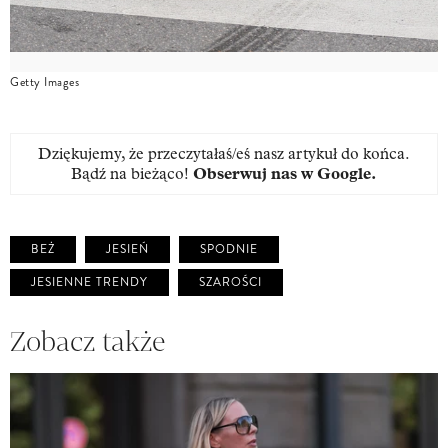
Getty Images
Dziękujemy, że przeczytałaś/eś nasz artykuł do końca.
Bądź na bieżąco!
Obserwuj nas w Google
.
BEŻ
JESIEŃ
SPODNIE
JESIENNE TRENDY
SZAROŚCI
Zobacz także