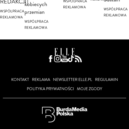
REDAKCJI]
WSPÓŁPRACA
kobiecych
REKLAMOWA
WSPÓŁPRACA
przemian
WSPÓŁPRACA
REKLAMOWA
REKLAMOWA
WSPÓŁPRACA
REKLAMOWA
KONTAKT
REKLAMA
NEWSLETTER ELLE.PL
REGULAMIN
POLITYKA PRYWATNOŚCI
MOJE ZGODY