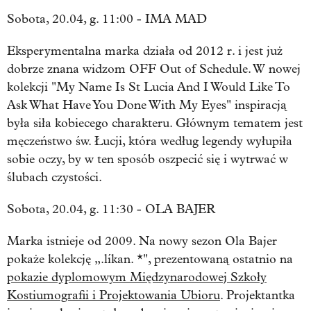
Sobota, 20.04, g. 11:00 - IMA MAD
Eksperymentalna marka działa od 2012 r. i jest już
dobrze znana widzom OFF Out of Schedule. W nowej
kolekcji
"My Name Is St Lucia And I Would Like To
Ask What Have You Done With My Eyes"
inspiracją
była siła kobiecego charakteru. Głównym tematem jest
męczeństwo św. Łucji, która według legendy wyłupiła
sobie oczy, by w ten sposób oszpecić się i wytrwać w
ślubach czystości.
Sobota, 20.04, g. 11:30 - OLA BAJER
Marka istnieje od 2009. Na nowy sezon Ola Bajer
pokaże kolekcję „.líkan. *", prezentowaną ostatnio na
pokazie dyplomowym Międzynarodowej Szkoły
Kostiumografii i Projektowania Ubioru
. Projektantka