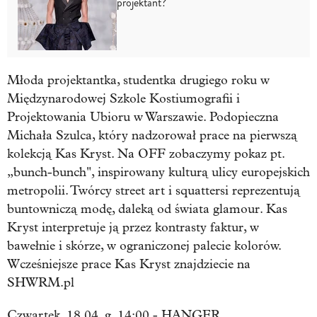
projektant?
Młoda projektantka, studentka drugiego roku w
Międzynarodowej Szkole Kostiumografii i
Projektowania Ubioru w Warszawie. Podopieczna
Michała Szulca, który nadzorował prace na pierwszą
kolekcją Kas Kryst. Na OFF zobaczymy pokaz pt.
„bunch-bunch", inspirowany kulturą ulicy europejskich
metropolii. Twórcy street art i squattersi reprezentują
buntowniczą modę, daleką od świata glamour. Kas
Kryst interpretuje ją przez kontrasty faktur, w
bawełnie i skórze, w ograniczonej palecie kolorów.
Wcześniejsze prace Kas Kryst znajdziecie na
SHWRM.pl
Czwartek, 18.04, g. 14:00 - HANGER