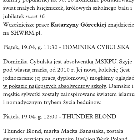
świat małych księżniczek, królowych szkolnego balu i
sweet 16.
jubilatek
Katarzyny Góreckiej
Wcześniejsze prace
znajdziecie
na SHWRM.pl.
Piątek, 19.04, g. 11:30 - DOMINIKA CYBULSKA
Dominika Cybulska jest absolwentką MSKPU. Szyje
pod własną marką od 2010 r. Jej nową kolekcję (jest
jednocześnie jej pracą dyplomową) mogliśmy oglądać
w pokazie najlepszych absolwentów szkoły
. Damskie i
męskie sylwetki zostały zainspirowane światem islamu
i nomadycznym trybem życia beduinów.
Piątek, 19.04, g. 12:00 - THUNDER BLOND
Thunder Blond, marka Maćka Banasiaka, została
świetnie przyjęta na ostatnim Fashion Week Poland.