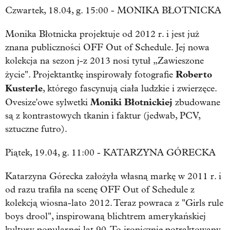
Czwartek, 18.04, g. 15:00 - MONIKA BŁOTNICKA
Monika Błotnicka projektuje od 2012 r. i jest już
znana publiczności OFF Out of Schedule. Jej nowa
kolekcja na sezon j-z 2013 nosi tytuł „Zawieszone
Roberto
życie". Projektantkę inspirowały fotografie
Kusterle
, którego fascynują ciała ludzkie i zwierzęce.
Moniki Błotnickiej
Ovesize'owe sylwetki
zbudowane
są z kontrastowych tkanin i faktur (jedwab, PCV,
sztuczne futro).
Piątek, 19.04, g. 11:00 - KATARZYNA GÓRECKA
Katarzyna Górecka założyła własną markę w 2011 r. i
od razu trafiła na scenę OFF Out of Schedule z
kolekcją wiosna-lato 2012. Teraz powraca z "
Girls rule
boys drool
", inspirowaną blichtrem amerykańskiej
kultury popularnej lat 90. To ironicznie potraktowany