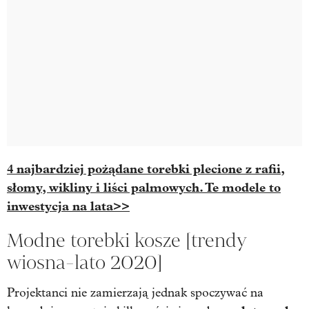
4 najbardziej pożądane torebki plecione z rafii,
słomy, wikliny i liści palmowych. Te modele to
inwestycja na lata>>
Modne torebki kosze [trendy
wiosna-lato 2020]
Projektanci nie zamierzają jednak spoczywać na