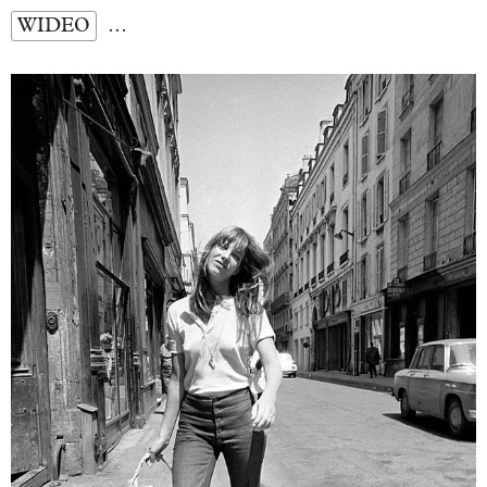
WIDEO
…