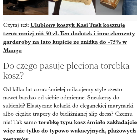
Ulubiony koszyk Kasi Tusk kosztuje
Czytaj też:
teraz mniej niż 50 zł. Ten dodatek i inne elementy
garderoby na lato kupicie ze zniżką do -75% w
Mango
Do czego pasuje pleciona torebka
kosz?
Od kilku lat coraz śmielej miksujemy style często
nawet bardzo od siebie odmienne. Sneakersy do
sukienki? Elastyczne kolarki do eleganckiej marynarki
albo ciężkie trapery do bieliźnianej slip dress? Czemu
torebkę typu kosz śmiało zakładajcie
nie! Tak samo
więc nie tylko do typowo wakacyjnych, plażowych
zestawów.