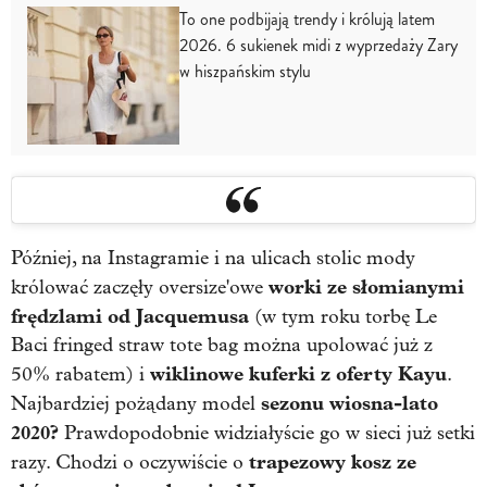
To one podbijają trendy i królują latem
2026. 6 sukienek midi z wyprzedaży Zary
w hiszpańskim stylu
Później, na Instagramie i na ulicach stolic mody
worki ze słomianymi
królować zaczęły oversize'owe
frędzlami od Jacquemusa
(w tym roku torbę Le
Baci fringed straw tote bag można upolować już z
wiklinowe kuferki z oferty Kayu
50% rabatem) i
.
sezonu wiosna-lato
Najbardziej pożądany model
2020?
Prawdopodobnie widziałyście go w sieci już setki
trapezowy kosz ze
razy. Chodzi o oczywiście o