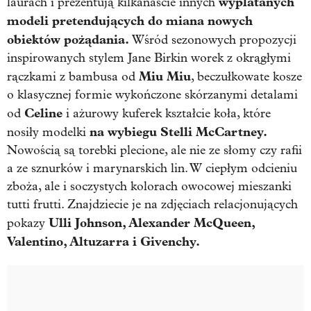
wyplatanych
laurach i prezentują kilkanaście innych
modeli pretendujących do miana nowych
obiektów pożądania.
Wśród sezonowych propozycji
inspirowanych stylem Jane Birkin worek z okrągłymi
Miu Miu
rączkami z bambusa od
, beczułkowate kosze
o klasycznej formie wykończone skórzanymi detalami
Celine
od
i ażurowy kuferek kształcie koła, które
na wybiegu Stelli McCartney.
nosiły modelki
Nowością są torebki plecione, ale nie ze słomy czy rafii
a ze sznurków i marynarskich lin. W ciepłym odcieniu
zboża, ale i soczystych kolorach owocowej mieszanki
tutti frutti. Znajdziecie je na zdjęciach relacjonujących
Ulli Johnson, Alexander McQueen,
pokazy
Valentino, Altuzarra i Givenchy.