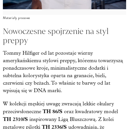
Materiały prasowe
Nowoczesne spojrzenie na styl
preppy
Tommy Hilfiger od lat pozostaje wierny
amerykańskiemu stylowi preppy, któremu towarzyszą
ponadczasowe kroje, minimalistyczne dodatki i
subtelna kolorystyka oparta na granacie, bieli,
czerwieni czy beżach. To właśnie te barwy od lat
wpisują się w DNA marki.
W kolekcji męskiej uwagę zwracają lekkie okulary
TH 86/S
przeciwsłoneczne
oraz kwadratowy model
TH 2310/S
inspirowany Ligą Bluszczową. Z kolei
TH 2336/S
metalowe pilotki
udowadniają, że