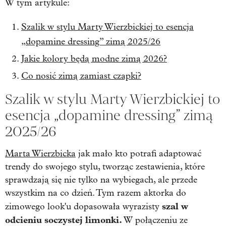
W tym artykule:
Szalik w stylu Marty Wierzbickiej to esencja
„dopamine dressing” zimą 2025/26
Jakie kolory będą modne zimą 2026?
Co nosić zimą zamiast czapki?
Szalik w stylu Marty Wierzbickiej to
esencja „dopamine dressing” zimą
2025/26
Marta Wierzbicka
jak mało kto potrafi adaptować
trendy do swojego stylu, tworząc zestawienia, które
sprawdzają się nie tylko na wybiegach, ale przede
wszystkim na co dzień. Tym razem aktorka do
szal w
zimowego look'u dopasowała wyrazisty
odcieniu soczystej limonki.
W połączeniu ze