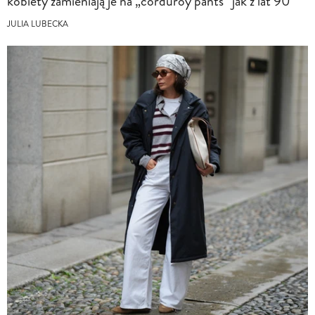
kobiety zamieniają je na „corduroy pants” jak z lat 90
JULIA LUBECKA