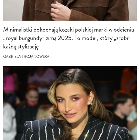
Minimalistki pokochają kozaki polskiej marki w odcieniu
„royal burgundy” zimą 2025. To model, który „zrobi”
każdą stylizację
GABRIELA TROJANOWSKA