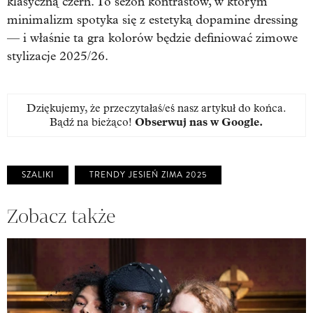
klasyczną czerń. To sezon kontrastów, w którym
minimalizm spotyka się z estetyką dopamine dressing
— i właśnie ta gra kolorów będzie definiować zimowe
stylizacje 2025/26.
Dziękujemy, że przeczytałaś/eś nasz artykuł do końca.
Bądź na bieżąco!
Obserwuj nas w Google
.
SZALIKI
TRENDY JESIEŃ ZIMA 2025
Zobacz także