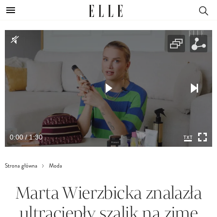
0:00 / 1:30
Strona główna
Moda
Marta Wierzbicka znalazła
ultraciepły szalik na zimę