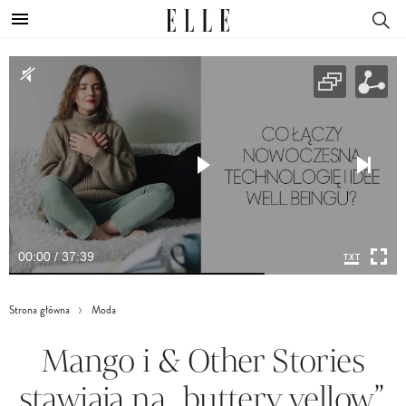
00:00 / 37:39
Strona główna
Moda
Mango i & Other Stories
stawiają na „buttery yellow”,