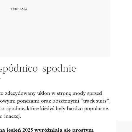
spódnico-spodnie
y
 to zdecydowany ukłon w stronę mody sprzed
lowymi ponczami
oraz
obszernymi “track suits”
,
co-spodnie, które kiedyś były bardzo popularne.
o inaczej.
na jesień 2025 wyróżniają się prostym