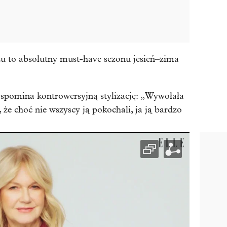
u to absolutny must-have sezonu jesień–zima
spomina kontrowersyjną stylizację: „Wywołała
 że choć nie wszyscy ją pokochali, ja ją bardzo