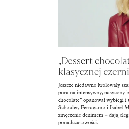
„Dessert chocolat
klasycznej czerni
Jeszcze niedawno królowały szar
pora na intensywny, nasycony b
chocolate” opanował wybiegi i 
Schouler, Ferragamo i Isabel 
zmęczenie denimem – dają eleg
ponadczasowości.