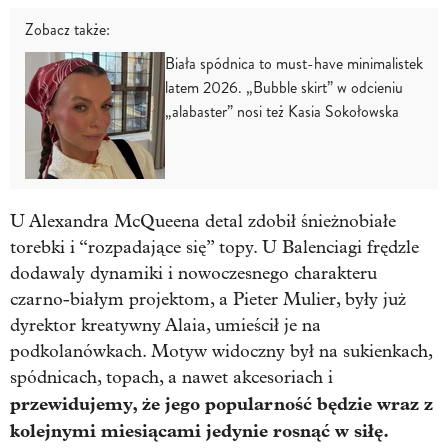
Zobacz także:
Biała spódnica to must-have minimalistek
latem 2026. „Bubble skirt” w odcieniu
„alabaster” nosi też Kasia Sokołowska
U Alexandra McQueena detal zdobił śnieżnobiałe
torebki i “rozpadające się” topy. U Balenciagi frędzle
dodawaly dynamiki i nowoczesnego charakteru
czarno-białym projektom, a Pieter Mulier, były już
dyrektor kreatywny Alaia, umieścił je na
podkolanówkach. Motyw widoczny był na sukienkach,
spódnicach, topach, a nawet akcesoriach i
przewidujemy, że jego popularność będzie wraz z
kolejnymi miesiącami jedynie rosnąć w siłę.