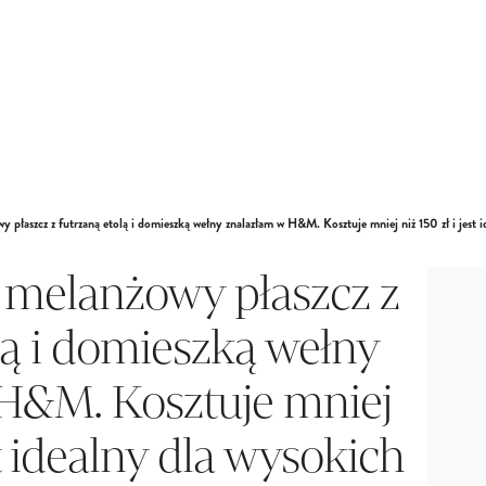
płaszcz z futrzaną etolą i domieszką wełny znalazłam w H&M. Kosztuje mniej niż 150 zł i jest i
melanżowy płaszcz z
lą i domieszką wełny
H&M. Kosztuje mniej
st idealny dla wysokich