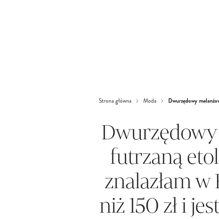
Dwurzędowy melanżowy 
Strona główna
Moda
Dwurzędowy 
futrzaną eto
znalazłam w 
niż 150 zł i je