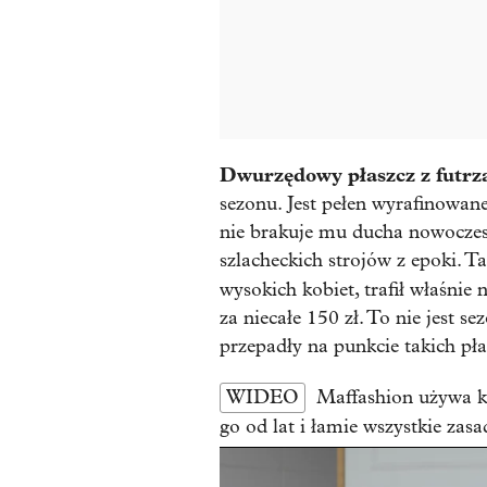
Dwurzędowy płaszcz z futrz
sezonu. Jest pełen wyrafinowane
nie brakuje mu ducha nowoczes
szlacheckich strojów z epoki. T
wysokich kobiet, trafił właśnie 
za niecałe 150 zł. To nie jest se
przepadły na punkcie takich pła
WIDEO
Maffashion używa k
go od lat i łamie wszystkie zasa