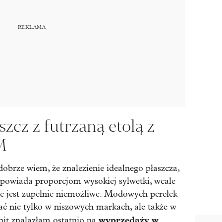
cz z futrzaną etolą z
M
brze wiem, że znalezienie idealnego płaszcza,
dpowiada proporcjom wysokiej sylwetki, wcale
 nie jest zupełnie niemożliwe. Modowych perełek
ć nie tylko w niszowych markach, ale także w
wyprzedaży w
hit znalazłam ostatnio na