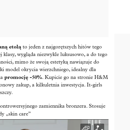
aną etolą
to jeden z najgorętszych hitów tego
j klasy, wygląda niezwykle luksusowo, a do tego
ności, mimo że swoją estetyką nawiązuje do
aki model okrycia wierzchniego, idealny dla
promocję -50%
na
. Kupicie go na stronie H&M
zonowy zakup, a kilkuletnia inwestycja. It-girls
szczy.
ontrowersyjnego zamiennika bronzera. Stosuje
dy „skin care”