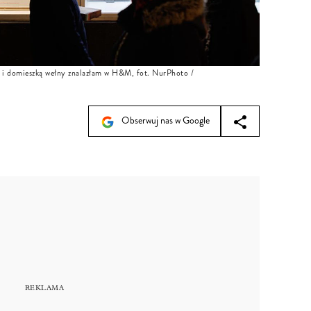
ą i domieszką wełny znalazłam w H&M, fot. NurPhoto /
Obserwuj nas w Google