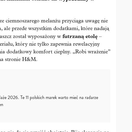
ze ciemnoszarego melanżu przyciąga uwagę nie
, ale przede wszystkim dodatkami, które nadają
futrzaną etolę
aszcz został wyposażony w
–
riału, który nie tylko zapewnia rewelacyjny
wnia dodatkowy komfort cieplny. „Robi wrażenie”
 na stronie H&M.
aże 2026. Te 11 polskich marek warto mieć na radarze
en