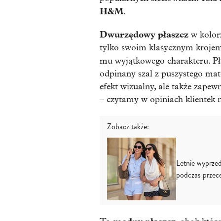
H&M
.
Dwurzędowy płaszcz
w kolor
tylko swoim klasycznym krojem
mu wyjątkowego charakteru. Pł
odpinany szal z puszystego mate
efekt wizualny, ale także zape
– czytamy w opiniach klientek
Zobacz także:
Letnie wyprzed
podczas przec