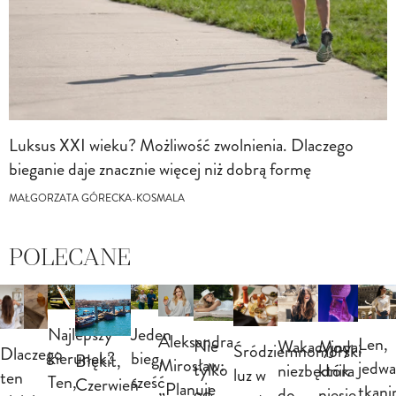
Luksus XXI wieku? Możliwość zwolnienia. Dlaczego
bieganie daje znacznie więcej niż dobrą formę
MAŁGORZATA GÓRECKA-KOSMALA
POLECANE
Najlepszy
Jeden
Aleksandra
Len,
Nie
Wakacyjny
Moda,
Śródziemnomorski
Dlaczego
kierunek?
bieg,
Błękit,
Mirosław:
jedwa
tylko
niezbędnik
która
luz w
ten
Ten,
sześć
Czerwień
„Planuję
tkani
od
do
niesie