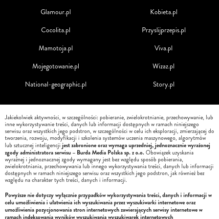
Glamour.pl
Kobieta.pl
Cocolita.pl
Przyslijprzepis.pl
Mamotoja.pl
Viva.pl
Mojegotowanie.pl
Wizaz.pl
National-geographic.pl
Story.pl
Jakiekolwiek aktywności, w szczególności: pobieranie, zwielokrotnianie, przechowywanie, lub
inne wykorzystywanie treści, danych lub informacji dostępnych w ramach niniejszego
serwisu oraz wszystkich jego podstron, w szczególności w celu ich eksploracji, zmierzającej do
tworzenia, rozwoju, modyfikacji i szkolenia systemów uczenia maszynowego, algorytmów
jest zabronione oraz wymaga uprzedniej, jednoznacznie wyrażonej
lub sztucznej inteligencji
zgody administratora serwisu – Burda Media Polska sp. z o.o.
Obowiązek uzyskania
wyraźnej i jednoznacznej zgody wymagany jest bez względu sposób pobierania,
zwielokrotniania, przechowywania lub innego wykorzystywania treści, danych lub informacji
dostępnych w ramach niniejszego serwisu oraz wszystkich jego podstron, jak również bez
względu na charakter tych treści, danych i informacji.
Powyższe nie dotyczy wyłącznie przypadków wykorzystywania treści, danych i informacji w
celu umożliwienia i ułatwienia ich wyszukiwania przez wyszukiwarki internetowe oraz
umożliwienia pozycjonowania stron internetowych zawierających serwisy internetowe w
ramach indeksowania wyników wyszukiwania wyszukiwarek internetowych