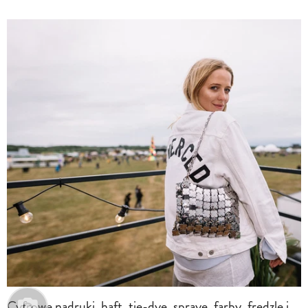
Cyfrowe nadruki, haft, tie-dye, spraye, farby, frędzle i