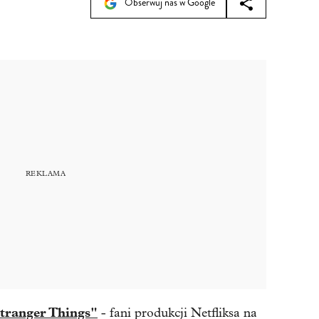
Obserwuj nas w Google
tranger Things"
- fani produkcji Netfliksa na