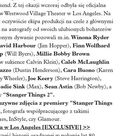
end. Z tej okazji wczoraj odbyła się oficjalna
w Westwood Village Theater w Los Angeles. Na
ę oczywiście ekipa produkcji na czele z głównymi
 na autografy od swoich ulubionych bohaterów
Winona Ryder
onym dywanie pozowali m.in.
avid Harbour
Finn Wolfhard
(Jim Hopper),
p
Millie Bobby Brown
(Will Byers),
Caleb McLaughlin
 w sukience Calvin Klein),
azzo
Cara Buono
(Dustin Henderson),
(Karen
Joe Keery
y Wheeler),
(Steve Harrington),
Sadie Sink
Sean Astin
(Max),
(Bob Newby), a
"Stanger Things 2".
cy
luzywne zdjęcia z premiery "Stanger Things
 fotografa współpracującego z takimi
s, InStyle, czy Glamour.
era w Los Angeles [EXCLUSIVE] >>
część historii osadzonej w połowie lat 80.