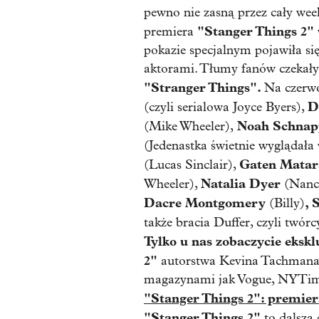
pewno nie zasną przez cały week
"Stanger Things 2"
premiera
pokazie specjalnym pojawiła si
aktorami. Tłumy fanów czekały
"Stranger Things".
Na czerw
D
(czyli serialowa Joyce Byers),
Noah Schnap
(Mike Wheeler),
(Jedenastka świetnie wyglądała
Gaten Matar
(Lucas Sinclair),
Natalia Dyer
Wheeler),
(Nanc
Dacre Montgomery
, 
(Billy)
także bracia Duffer, czyli twór
Tylko u nas zobaczycie eksk
2"
autorstwa Kevina Tachmana,
magazynami jak Vogue, NYTime
"Stanger Things 2": premi
"Stanger Things 2"
to dalsza 