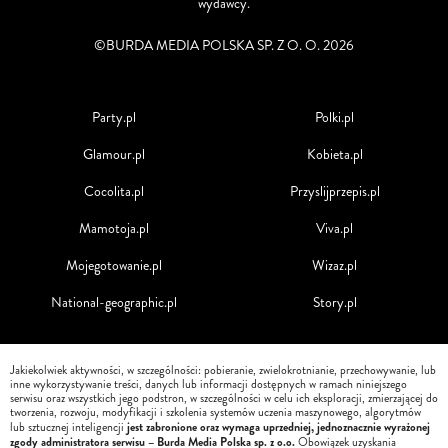
wydawcy.
©BURDA MEDIA POLSKA SP. Z O. O. 2026
Party.pl
Polki.pl
Glamour.pl
Kobieta.pl
Cocolita.pl
Przyslijprzepis.pl
Mamotoja.pl
Viva.pl
Mojegotowanie.pl
Wizaz.pl
National-geographic.pl
Story.pl
Jakiekolwiek aktywności, w szczególności: pobieranie, zwielokrotnianie, przechowywanie, lub
inne wykorzystywanie treści, danych lub informacji dostępnych w ramach niniejszego
serwisu oraz wszystkich jego podstron, w szczególności w celu ich eksploracji, zmierzającej do
tworzenia, rozwoju, modyfikacji i szkolenia systemów uczenia maszynowego, algorytmów
jest zabronione oraz wymaga uprzedniej, jednoznacznie wyrażonej
lub sztucznej inteligencji
zgody administratora serwisu – Burda Media Polska sp. z o.o.
Obowiązek uzyskania