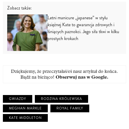
Zobacz także:
Letni manicure „japanese” w stylu
księżnej Kate to gwarancja zdrowych i
lśniących paznokci. Jego siła tkwi w kilku
prostych krokach
Dziękujemy, że przeczytałaś/eś nasz artykuł do końca.
Bądź na bieżąco!
Obserwuj nas w Google
.
GWIAZDY
RODZINA KRÓLEWSKA
MEGHAN MARKLE
ROYAL FAMILY
KATE MIDDLETON