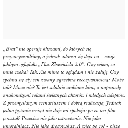
„Brat” nie operuje kliszami, do których się
przyzwyczailiśmy, a jednak zdarza się deja vu – czuję
jakbym oglądała „Plac Zbawiciela 2.0”. Czy wiem, co
mnie czeka? Tak. Ale mimo to oglądam i nie żałuję. Czy
spełnia się zły sen zwany zgrzebną rzeczywistością? Może
tak? Może nie? To jest solidnie zrobione kino, z naprawdę
znakomitymi rolami świetnych aktorów i młodych adeptów.
Z przemyślanym scenariuszem i dobrą realizacją. Jednak
jedno pytanie wciąż nie daje mi spokoju: po co ten film
powstał? Przecież nie jako ostrzeżenie. Nie jako
umoralniacz. Nie jako drogowskaz. A więc po co? - pisze