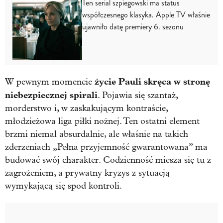
Ten serial szpiegowski ma status
współczesnego klasyka. Apple TV właśnie
ujawniło datę premiery 6. sezonu
życie Pauli skręca w stronę
W pewnym momencie
niebezpiecznej spirali
. Pojawia się szantaż,
morderstwo i, w zaskakującym kontraście,
młodzieżowa liga piłki nożnej. Ten ostatni element
brzmi niemal absurdalnie, ale właśnie na takich
zderzeniach „Pełna przyjemność gwarantowana” ma
budować swój charakter. Codzienność miesza się tu z
zagrożeniem, a prywatny kryzys z sytuacją
wymykającą się spod kontroli.