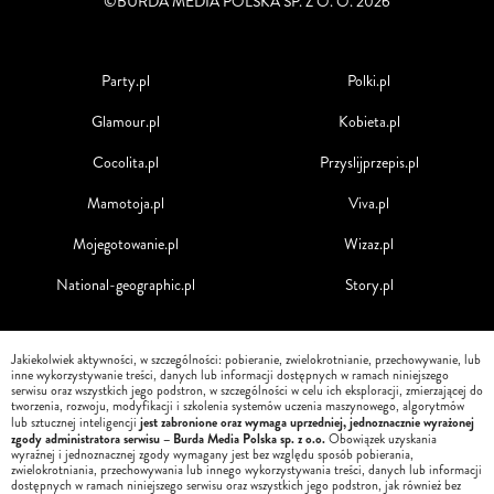
©BURDA MEDIA POLSKA SP. Z O. O. 2026
Party.pl
Polki.pl
Glamour.pl
Kobieta.pl
Cocolita.pl
Przyslijprzepis.pl
Mamotoja.pl
Viva.pl
Mojegotowanie.pl
Wizaz.pl
National-geographic.pl
Story.pl
Jakiekolwiek aktywności, w szczególności: pobieranie, zwielokrotnianie, przechowywanie, lub
inne wykorzystywanie treści, danych lub informacji dostępnych w ramach niniejszego
serwisu oraz wszystkich jego podstron, w szczególności w celu ich eksploracji, zmierzającej do
tworzenia, rozwoju, modyfikacji i szkolenia systemów uczenia maszynowego, algorytmów
jest zabronione oraz wymaga uprzedniej, jednoznacznie wyrażonej
lub sztucznej inteligencji
zgody administratora serwisu – Burda Media Polska sp. z o.o.
Obowiązek uzyskania
wyraźnej i jednoznacznej zgody wymagany jest bez względu sposób pobierania,
zwielokrotniania, przechowywania lub innego wykorzystywania treści, danych lub informacji
dostępnych w ramach niniejszego serwisu oraz wszystkich jego podstron, jak również bez