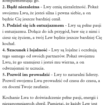
komplementując go.
2. Bądź niezależna
- Lwy cenią niezależność. Pokaż
swojemu Lwu, że jesteś silna i pewna siebie, a on
będzie Cię jeszcze bardziej cenił.
3. Podziel się ich entuzjazmem
- Lwy są pełne pasji
i entuzjazmu. Dołącz do ich przygód, baw się z nimi i
ciesz się życiem, a twój Lew będzie jeszcze bardziej Cię
kochał.
4. Szacunek i lojalność
- Lwy są lojalne i oczekują
tego samego od swoich partnerów. Pokaż swojemu
Lwu, że go szanujesz i jesteś mu wierna, a on
odwzajemni te uczucia.
5. Pozwól im prowadzić
- Lwy to naturalni liderzy.
Pozwól swojemu Lwu prowadzić od czasu do czasu, a
on doceni Twoje zaufanie.
Kochanie Lwa to doświadczenie pełne pasji, energii i
niezapomnianych chwil. Pamiętaj, że każdy Lew jest