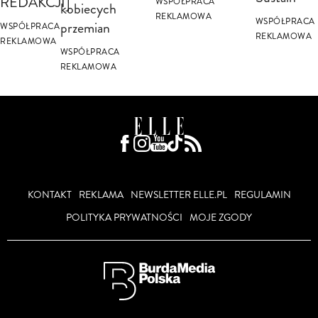
REDAKCJI]
WSPÓŁPRACA
kobiecych
REKLAMOWA
WSPÓŁPRACA
przemian
WSPÓŁPRACA
REKLAMOWA
REKLAMOWA
WSPÓŁPRACA
REKLAMOWA
KONTAKT
REKLAMA
NEWSLETTER ELLE.PL
REGULAMIN
POLITYKA PRYWATNOŚCI
MOJE ZGODY