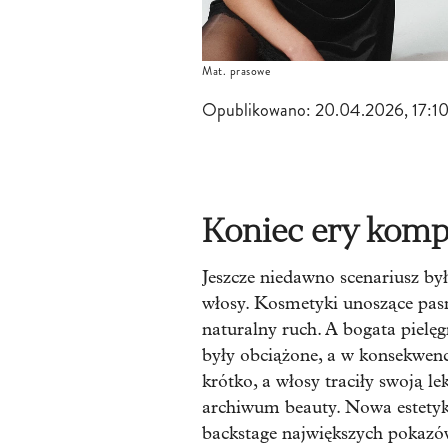
Mat. prasowe
Opublikowano:
20.04.2026, 17:1
Koniec ery kom
Jeszcze niedawno scenariusz był
włosy. Kosmetyki unoszące pasm
naturalny ruch. A bogata pielęg
były obciążone, a w konsekwencj
krótko, a włosy traciły swoją lek
archiwum beauty. Nowa estetyka
backstage największych pokazów 