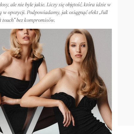
, ale nie byle jakie. Liczy się objętość, która idzie w
nią w opozycji. Podpowiadamy, jak osiągnąć efekt „full
ft touch” bez kompromisów.