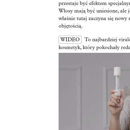
przestaje być efektem specjalnym
Włosy mają być uniesione, ale j
właśnie tutaj zaczyna się nowy r
objętością.
WIDEO
To najbardziej vira
kosmetyk, który pokochały redak