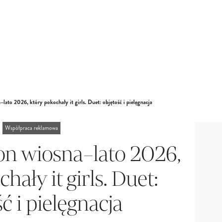
–lato 2026, który pokochały it girls. Duet: objętość i pielęgnacja
Współpraca reklamowa
on wiosna–lato 2026,
hały it girls. Duet:
ć i pielęgnacja