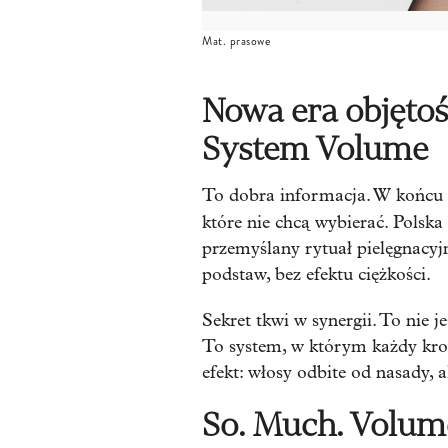
Mat. prasowe
Nowa era objętoś
System Volume
To dobra informacja. W końcu p
które nie chcą wybierać. Polsk
przemyślany rytuał pielęgnacyjn
podstaw, bez efektu ciężkości.
Sekret tkwi w synergii. To nie j
To system, w którym każdy krok,
efekt: włosy odbite od nasady, al
So. Much. Volum