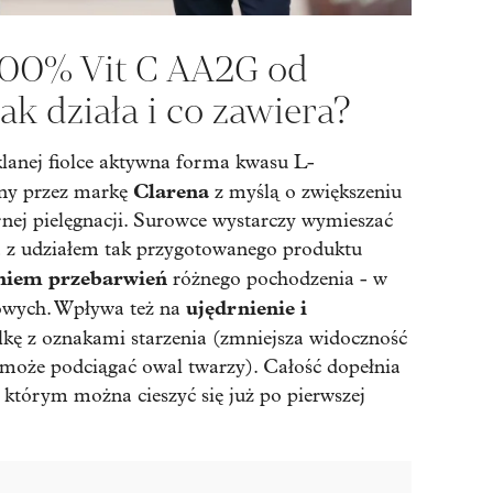
100% Vit C AA2G od
ak działa i co zawiera?
lanej fiolce aktywna forma kwasu L-
Clarena
ony przez markę
z myślą o zwiększeniu
rnej pielęgnacji. Surowce wystarczy wymieszać
a z udziałem tak przygotowanego produktu
niem przebarwień
różnego pochodzenia - w
ujędrnienie i
owych. Wpływa też na
lkę z oznakami starzenia (zmniejsza widoczność
 może podciągać owal twarzy). Całość dopełnia
, którym można cieszyć się już po pierwszej