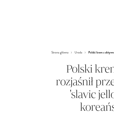
Polski krem z aktywną 
Strona główna
Uroda
Polski kre
rozjaśnił prz
'slavic jel
koreańs