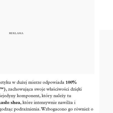
100%
metyku w dużej mierze odpowiada
G™)
, zachowująca swoje właściwości dzięki
niejedyny komponent, który należy tu
asło shea
, które intensywnie nawilża i
łagodząc podrażnienia. Wzbogacono go również o