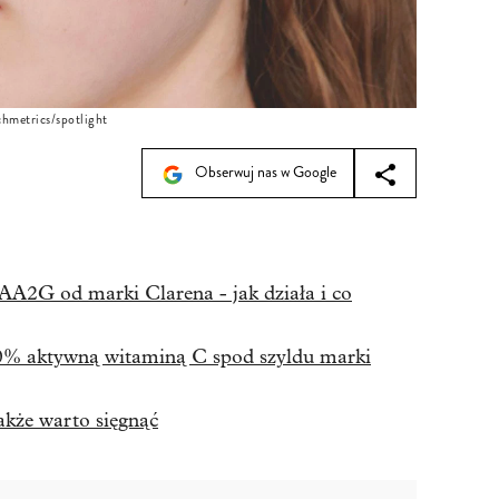
nchmetrics/spotlight
Obserwuj nas w Google
A2G od marki Clarena - jak działa i co
0% aktywną witaminą C spod szyldu marki
akże warto sięgnąć