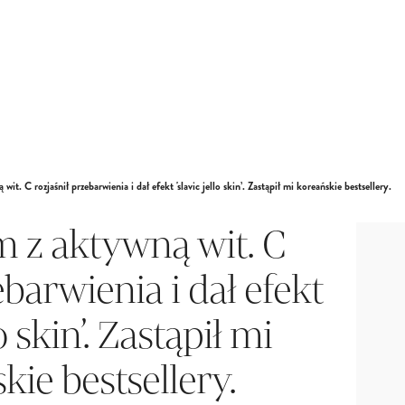
wit. C rozjaśnił przebarwienia i dał efekt 'slavic jello skin’. Zastąpił mi koreańskie bestsellery.
m z aktywną wit. C
ebarwienia i dał efekt
lo skin’. Zastąpił mi
kie bestsellery.