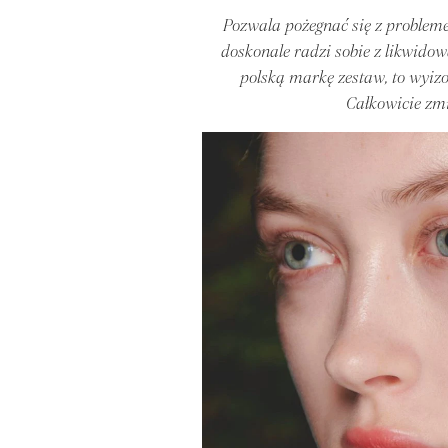
Pozwala pożegnać się z problemem
doskonale radzi sobie z likwid
polską markę zestaw, to wyi
Całkowicie zmi