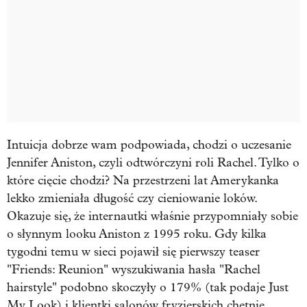
Intuicja dobrze wam podpowiada, chodzi o uczesanie
Jennifer Aniston, czyli odtwórczyni roli Rachel. Tylko o
które cięcie chodzi? Na przestrzeni lat Amerykanka
lekko zmieniała długość czy cieniowanie loków.
Okazuje się, że internautki właśnie przypomniały sobie
o słynnym looku Aniston z 1995 roku. Gdy kilka
tygodni temu w sieci pojawił się pierwszy teaser
"Friends: Reunion" wyszukiwania hasła "Rachel
hairstyle" podobno skoczyły o 179% (tak podaje Just
My Look) i klientki salonów fryzjerskich chętnie