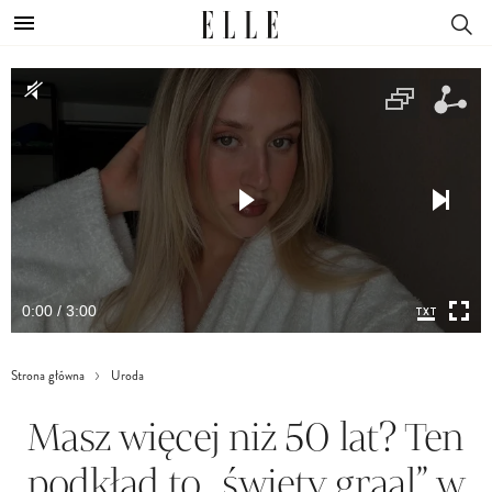
0:00 / 3:00
Strona główna
Uroda
Masz więcej niż 50 lat? Ten
podkład to „święty graal” w