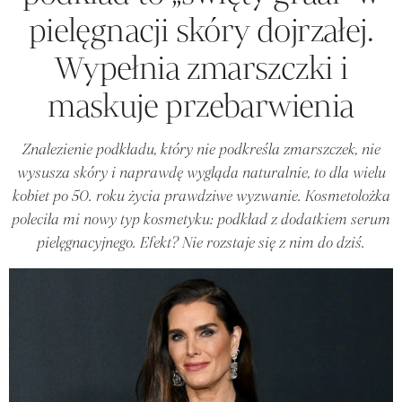
pielęgnacji skóry dojrzałej.
Wypełnia zmarszczki i
maskuje przebarwienia
Znalezienie podkładu, który nie podkreśla zmarszczek, nie
wysusza skóry i naprawdę wygląda naturalnie, to dla wielu
kobiet po 50. roku życia prawdziwe wyzwanie. Kosmetolożka
poleciła mi nowy typ kosmetyku: podkład z dodatkiem serum
pielęgnacyjnego. Efekt? Nie rozstaje się z nim do dziś.