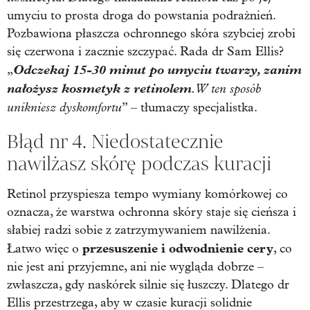
umyciu to prosta droga do powstania podrażnień.
Pozbawiona płaszcza ochronnego skóra szybciej zrobi
się czerwona i zacznie szczypać. Rada dr Sam Ellis?
Odczekaj 15-30 minut po umyciu twarzy, zanim
„
nałożysz kosmetyk z retinolem
. W ten sposób
unikniesz dyskomfortu
” – tłumaczy specjalistka.
Błąd nr 4. Niedostatecznie
nawilżasz skórę podczas kuracji
Retinol przyspiesza tempo wymiany komórkowej co
oznacza, że warstwa ochronna skóry staje się cieńsza i
słabiej radzi sobie z zatrzymywaniem nawilżenia.
przesuszenie i odwodnienie cery
Łatwo więc o
, co
nie jest ani przyjemne, ani nie wygląda dobrze –
zwłaszcza, gdy naskórek silnie się łuszczy. Dlatego dr
Ellis przestrzega, aby w czasie kuracji solidnie