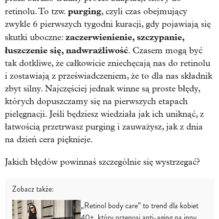
purging
retinolu. To tzw.
, czyli czas obejmujący
zwykle 6 pierwszych tygodni kuracji, gdy pojawiają się
zaczerwienienie, szczypanie,
skutki uboczne:
łuszczenie się, nadwrażliwość
. Czasem mogą być
tak dotkliwe, że całkowicie zniechęcają nas do retinolu
i zostawiają z przeświadczeniem, że to dla nas składnik
zbyt silny. Najczęściej jednak winne są proste błędy,
których dopuszczamy się na pierwszych etapach
pielęgnacji. Jeśli będziesz wiedziała jak ich uniknąć, z
łatwością przetrwasz purging i zauważysz, jak z dnia
na dzień cera pięknieje.
Jakich błędów powinnaś szczególnie się wystrzegać?
Zobacz także:
„Retinol body care” to trend dla kobiet
40+, który przenosi anti-aging na inny