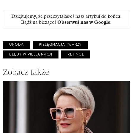
Dziękujemy, że przeczytałaś/eś nasz artykuł do końca.
Bądź na bieżąco!
Obserwuj nas w Google
.
URODA
PIELĘGNACJA TWARZY
BŁĘDY W PIELĘGNACJI
RETINOL
Zobacz także