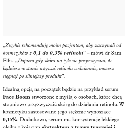
Zwykle rekomenduję moim pacjentom, aby zaczynali od
„
kosmetyków z
0,1 do 0,3% retinolu
” – mówi dr Sam
Dopiero gdy skóra na tyle się przyzwyczai, że
Ellis. „
będziesz w stanie używać retinolu codziennie, możesz
sięgnąć po silniejszy produkt
”.
Idealną opcją na początek będzie na przykład serum
Face Boom
stworzone z myślą o osobach, które chcą
stopniowo przyzwyczaić skórę do działania retinolu. W
kosmetyku zastosowano jego stężenie wynoszące
0,15%
. Dodatkowo, serum ma konsystencję lekkiego
ekstraktem z trawy tygrysiej i
olejku z kojącym