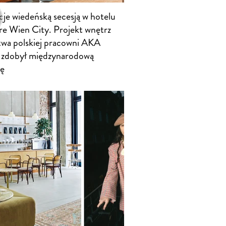
cje wiedeńską secesją w hotelu
e Wien City. Projekt wnętrz
twa polskiej pracowni AKA
 zdobył międzynarodową
ę