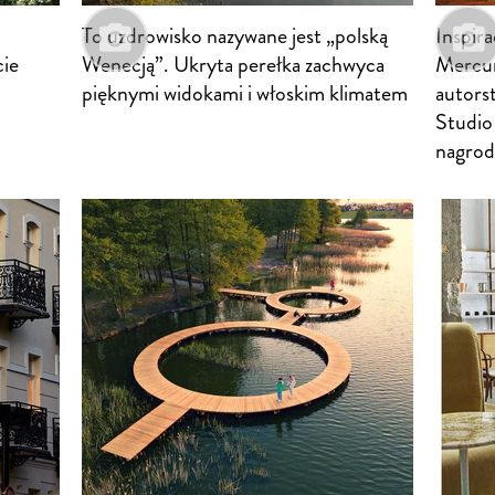
To uzdrowisko nazywane jest „polską
Inspira
cie
Wenecją”. Ukryta perełka zachwyca
Mercur
pięknymi widokami i włoskim klimatem
autors
Studio
nagrod