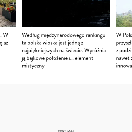
a. W
Według międzynarodowego rankingu
W Pols
ę aż
ta polska wioska jest jedną z
przysz
najpiękniejszych na świecie. Wyróżnia
z podz
ją bajkowe położenie i… element
nawet z
mistyczny
innowa