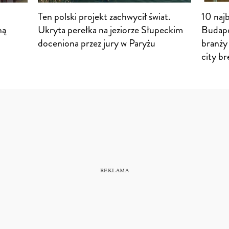
Ten polski projekt zachwycił świat.
10 najb
ną
Ukryta perełka na jeziorze Słupeckim
Budapes
doceniona przez jury w Paryżu
branży
city br