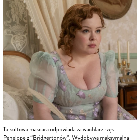
Ta kultowa mascara odpowiada za wachlarz rzęs
Penelope z “Bridgertonów”. Wydobywa maksymalną