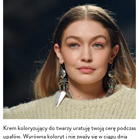
Krem koloryzujący do twarzy uratuję twoją cerę podczas
upałów. Wyrówna koloryt i nie zważy się w ciągu dnia