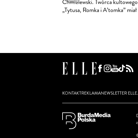
Chmielewski. Twórca kultowego
„Tytusa, Romka i A’tomka” miał 
KONTAKT
REKLAMA
NEWSLETTER ELLE.
D