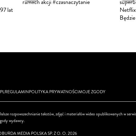
ramach akcji #czasnaczytanie
superb
97 lat
Netfli
Będzie
PL
REGULAMIN
POLITYKA PRYWATNOŚCI
MOJE ZGODY
alsze rozpowszechnianie tekstów, zdjęć i materiałów wideo opublikowanych w serwis
zgody wydawcy.
©BURDA MEDIA POLSKA SP. Z O. O. 2026