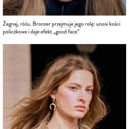
Żegnaj, różu. Bronzer przejmuje jego rolę: unosi kości
policzkowe i daje efekt „good face”