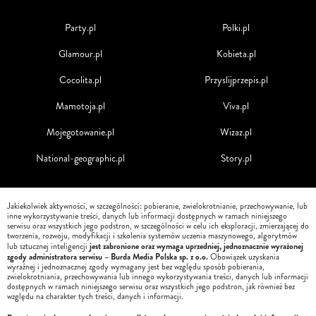
Party.pl
Polki.pl
Glamour.pl
Kobieta.pl
Cocolita.pl
Przyslijprzepis.pl
Mamotoja.pl
Viva.pl
Mojegotowanie.pl
Wizaz.pl
National-geographic.pl
Story.pl
Jakiekolwiek aktywności, w szczególności: pobieranie, zwielokrotnianie, przechowywanie, lub
inne wykorzystywanie treści, danych lub informacji dostępnych w ramach niniejszego
serwisu oraz wszystkich jego podstron, w szczególności w celu ich eksploracji, zmierzającej do
tworzenia, rozwoju, modyfikacji i szkolenia systemów uczenia maszynowego, algorytmów
jest zabronione oraz wymaga uprzedniej, jednoznacznie wyrażonej
lub sztucznej inteligencji
zgody administratora serwisu – Burda Media Polska sp. z o.o.
Obowiązek uzyskania
wyraźnej i jednoznacznej zgody wymagany jest bez względu sposób pobierania,
zwielokrotniania, przechowywania lub innego wykorzystywania treści, danych lub informacji
dostępnych w ramach niniejszego serwisu oraz wszystkich jego podstron, jak również bez
względu na charakter tych treści, danych i informacji.