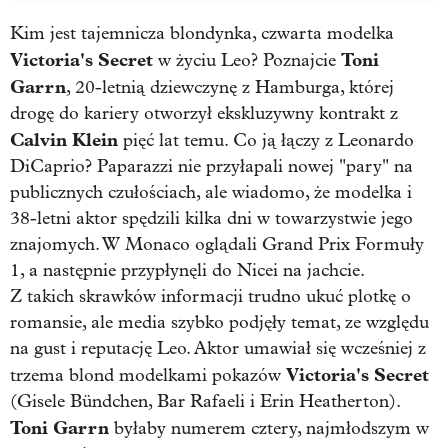
Kim jest tajemnicza blondynka, czwarta modelka
Victoria's Secret
Toni
w życiu Leo? Poznajcie
Garrn
, 20-letnią dziewczynę z Hamburga, której
drogę do kariery otworzył ekskluzywny kontrakt z
Calvin Klein
pięć lat temu. Co ją łączy z Leonardo
DiCaprio? Paparazzi nie przyłapali nowej "pary" na
publicznych czułościach, ale wiadomo, że modelka i
38-letni aktor spędzili kilka dni w towarzystwie jego
znajomych. W Monaco oglądali Grand Prix Formuły
1, a następnie przypłynęli do Nicei na jachcie.
Z takich skrawków informacji trudno ukuć plotkę o
romansie, ale media szybko podjęły temat, ze względu
na gust i reputację Leo. Aktor umawiał się wcześniej z
Victoria's Secret
trzema blond modelkami pokazów
(Gisele Bündchen, Bar Rafaeli i Erin Heatherton).
Toni Garrn
byłaby numerem cztery, najmłodszym w