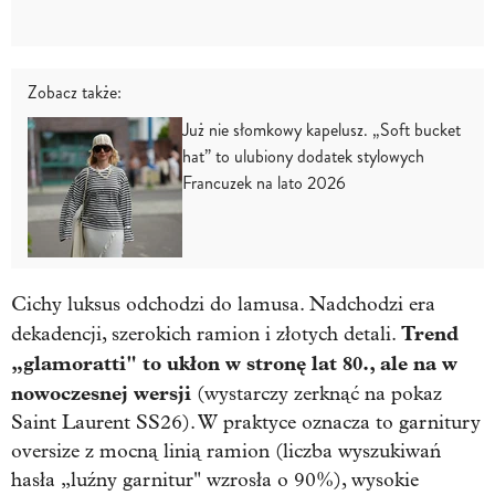
Zobacz także:
Już nie słomkowy kapelusz. „Soft bucket
hat” to ulubiony dodatek stylowych
Francuzek na lato 2026
Cichy luksus odchodzi do lamusa. Nadchodzi era
Trend
dekadencji, szerokich ramion i złotych detali.
„glamoratti" to ukłon w stronę lat 80., ale na w
nowoczesnej wersji
(wystarczy zerknąć na pokaz
Saint Laurent SS26). W praktyce oznacza to garnitury
oversize z mocną linią ramion (liczba wyszukiwań
hasła „luźny garnitur" wzrosła o 90%), wysokie