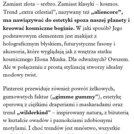
Zamiast złota – srebro. Zamiast klasyki – kosmos.
„aliencore”,
Trend „extra celestial”, nazywany też
ma nawiązywać do estetyki spoza naszej planety i
kreować kosmiczne boginie.
W jaki sposób? Jego
podstawowym elementem jest makijaż z
holograficznym błyskiem, futurystyczne fasony i
akcesoria, które wyglądają jak z wnętrza statku
kosmicznego Elona Muska. Dla odważnych? Owszem.
Ale w połączeniu z prostą stylizacją stworzy idealny
modowy twist.
Pinterest przewiduje również powrót żelkowych,
„gimme gummy"
gumowatych faktur (
), estetykę
operową z ciężkimi draperiami i maskaradami oraz
„wilderkind"
trend
– inspirowany naturą, z biżuterią
w kształcie owadów i paznokciami zdobionymi
motylami. I choć trendów jest mnóstwo, wszystkie