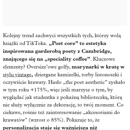
Kolejny trend zachwyci wszystkich tych, którzy wolą
„Poet core” to estetyka
książki od TikToka.
inspirowana garderobą poety z Cambridge,
znającego się na „speciality coffee”
. Kluczowe
marynarki w kratę w
elementy? Oversize’owe golfy,
,
stylu vintage
dziergane kamizelki, torby listonoszki i
oczywiście krawaty. Hasło „the poet aesthetic” zyskało
w tym roku +175%, więc jeśli marzysz o tym, by
wyglądać jak studentka z pokaźną biblioteczką, którą
nie służy wyłącznie za dekorację, to twój moment. Co
ciekawe, rośnie też zainteresowanie „akcesoriami do
krawatów" (wzrost o 85%). Pokazuje to, że
personalizacja staje się ważniejsza niż