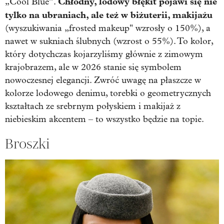
Chłodny, lodowy błękit pojawi się nie
„Cool Blue”.
tylko na ubraniach, ale też w biżuterii, makijażu
(wyszukiwania „frosted makeup" wzrosły o 150%), a
nawet w sukniach ślubnych (wzrost o 55%). To kolor,
który dotychczas kojarzyliśmy głównie z zimowym
krajobrazem, ale w 2026 stanie się symbolem
nowoczesnej elegancji. Zwróć uwagę na płaszcze w
kolorze lodowego denimu, torebki o geometrycznych
kształtach ze srebrnym połyskiem i makijaż z
niebieskim akcentem – to wszystko będzie na topie.
Broszki