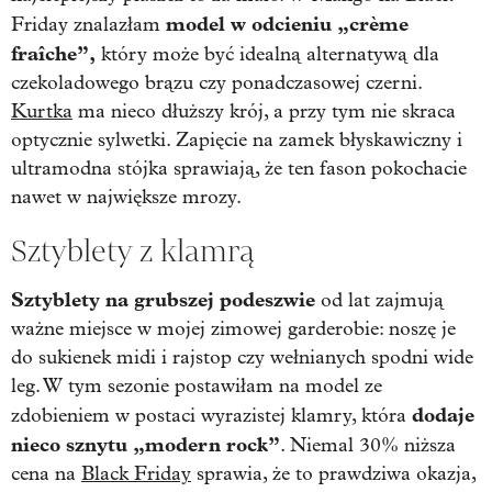
model w odcieniu „crème
Friday znalazłam
fraîche”,
który może być idealną alternatywą dla
czekoladowego brązu czy ponadczasowej czerni.
Kurtka
ma nieco dłuższy krój, a przy tym nie skraca
optycznie sylwetki. Zapięcie na zamek błyskawiczny i
ultramodna stójka sprawiają, że ten fason pokochacie
nawet w największe mrozy.
Sztyblety z klamrą
Sztyblety na grubszej podeszwie
od lat zajmują
ważne miejsce w mojej zimowej garderobie: noszę je
do sukienek midi i rajstop czy wełnianych spodni wide
leg. W tym sezonie postawiłam na model ze
dodaje
zdobieniem w postaci wyrazistej klamry, która
nieco sznytu „modern rock”
. Niemal 30% niższa
cena na
Black Friday
sprawia, że to prawdziwa okazja,