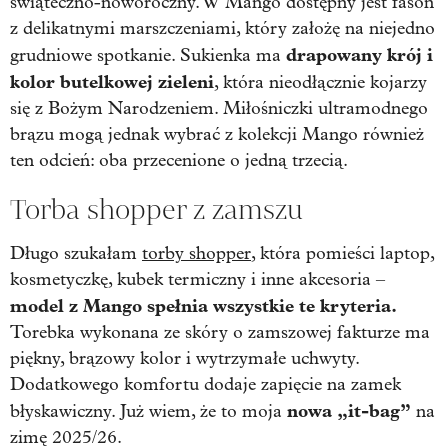
świąteczno-noworoczny. W Mango dostępny jest fason
z delikatnymi marszczeniami, który założę na niejedno
drapowany krój i
grudniowe spotkanie. Sukienka ma
kolor butelkowej zieleni
, która nieodłącznie kojarzy
się z Bożym Narodzeniem. Miłośniczki ultramodnego
brązu mogą jednak wybrać z kolekcji Mango również
ten odcień: oba przecenione o jedną trzecią.
Torba shopper z zamszu
Długo szukałam
torby shopper
, która pomieści laptop,
kosmetyczkę, kubek termiczny i inne akcesoria –
model z Mango spełnia wszystkie te kryteria.
Torebka wykonana ze skóry o zamszowej fakturze ma
piękny, brązowy kolor i wytrzymałe uchwyty.
Dodatkowego komfortu dodaje zapięcie na zamek
nowa „it-bag”
błyskawiczny. Już wiem, że to moja
na
zimę 2025/26.