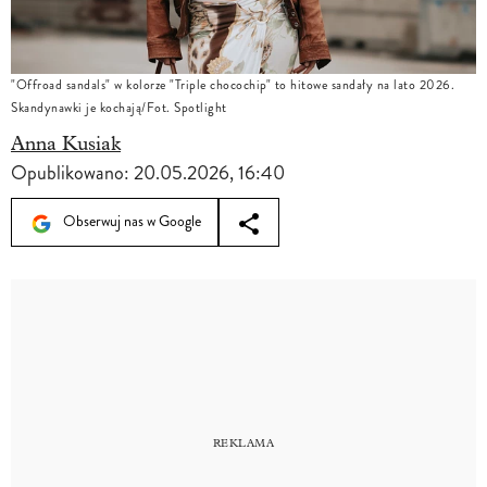
"Offroad sandals" w kolorze "Triple chocochip" to hitowe sandały na lato 2026.
Skandynawki je kochają/Fot. Spotlight
Anna Kusiak
Opublikowano:
20.05.2026, 16:40
Obserwuj nas w Google