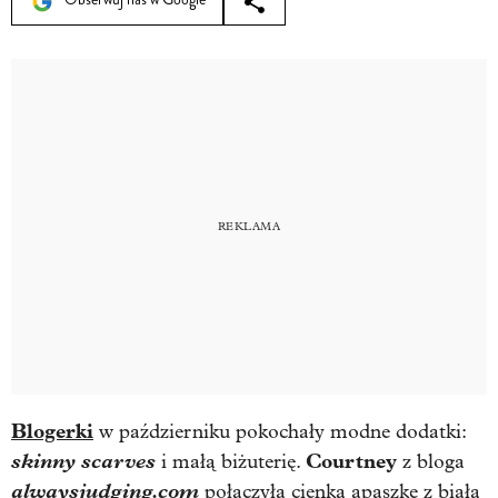
Blogerki
w październiku pokochały modne dodatki:
skinny scarves
Courtney
i małą biżuterię.
z bloga
alwaysjudging.com
połączyła cienką apaszkę z białą