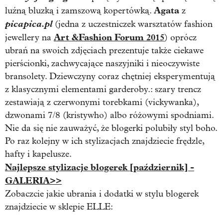
Agata
luźną bluzką i zamszową kopertówką.
z
picapica.pl
(jedna z uczestniczek warsztatów fashion
Art &Fashion Forum 2015
jewellery na
) oprócz
ubrań na swoich zdjęciach prezentuje także ciekawe
pierścionki, zachwycające naszyjniki i nieoczywiste
bransolety. Dziewczyny coraz chętniej eksperymentują
z klasycznymi elementami garderoby.: szary trencz
zestawiają z czerwonymi torebkami (vickywanka),
dzwonami 7/8 (kristywho) albo różowymi spodniami.
Nie da się nie zauważyć, że blogerki polubiły styl boho.
Po raz kolejny w ich stylizacjach znajdziecie frędzle,
hafty i kapelusze.
Najlepsze stylizacje blogerek [październik] -
GALERIA>>
Zobaczcie jakie ubrania i dodatki w stylu blogerek
znajdziecie w sklepie ELLE: