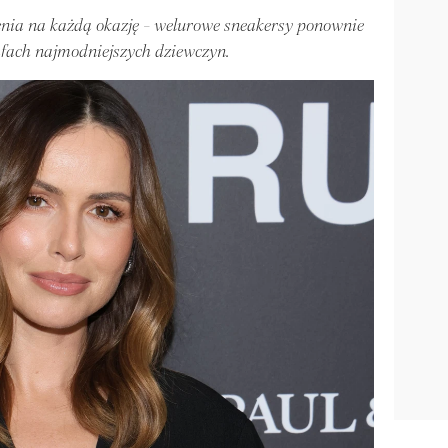
enia na każdą okazję - welurowe sneakersy ponownie
afach najmodniejszych dziewczyn.