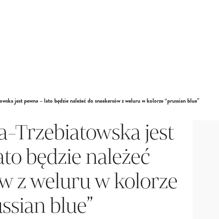
wska jest pewna – lato będzie należeć do sneakersów z weluru w kolorze “prussian blue”
-Trzebiatowska jest
ato będzie należeć
w z weluru w kolorze
ussian blue”