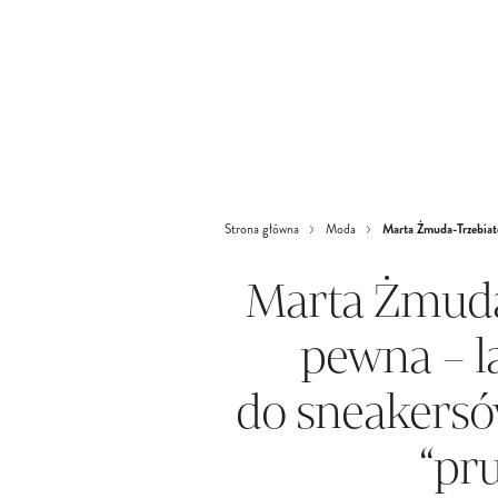
Marta Żmuda-Trzebiato
Strona główna
Moda
Marta Żmuda
pewna – l
do sneakersó
“pr