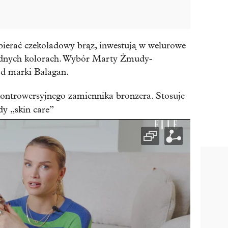
bierać czekoladowy brąz, inwestują w welurowe
odnych kolorach. Wybór Marty Żmudy-
 od marki Balagan.
ontrowersyjnego zamiennika bronzera. Stosuje
dy „skin care”