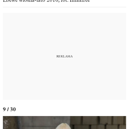
Loewe wiosna-lato 2016, fot. Imaxtree
9 / 30