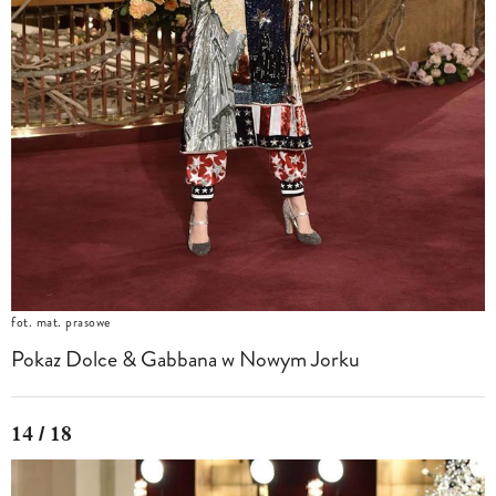
fot. mat. prasowe
Pokaz Dolce & Gabbana w Nowym Jorku
14 / 18