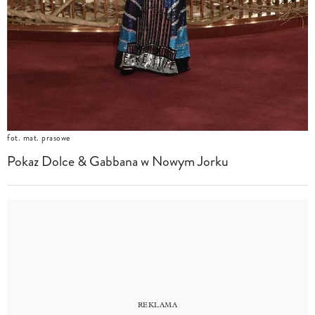
fot. mat. prasowe
Pokaz Dolce & Gabbana w Nowym Jorku