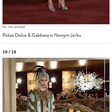
fot. mat. prasowe
Pokaz Dolce & Gabbana w Nowym Jorku
10 / 18