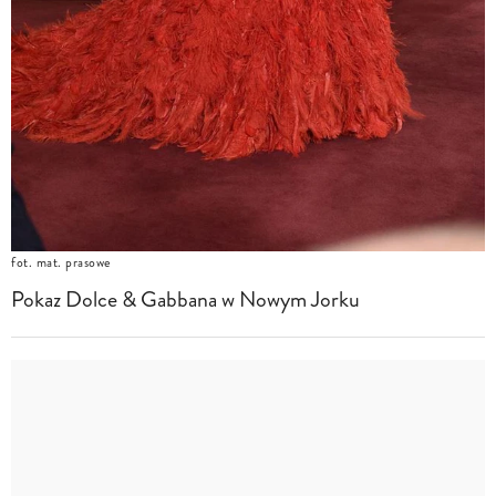
fot. mat. prasowe
Pokaz Dolce & Gabbana w Nowym Jorku