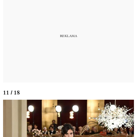
11 / 18