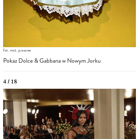
fot. mat. prasowe
Pokaz Dolce & Gabbana w Nowym Jorku
4 / 18