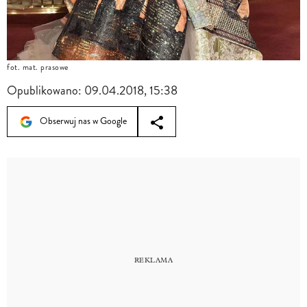
fot. mat. prasowe
Opublikowano:
09.04.2018, 15:38
Obserwuj nas w Google