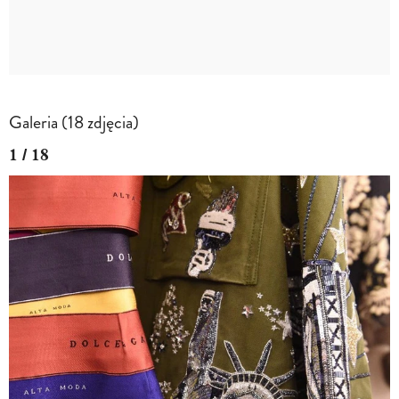
Galeria (18 zdjęcia)
1 / 18