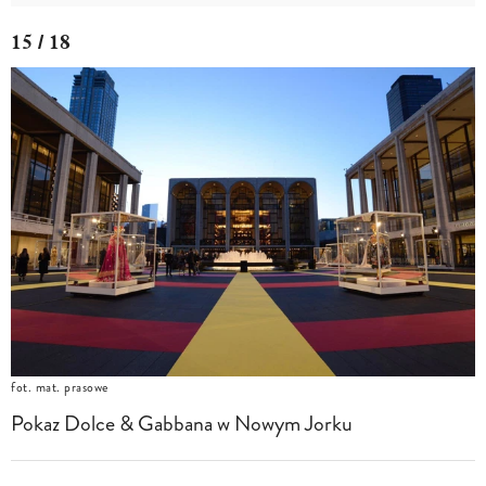
15 / 18
fot. mat. prasowe
Pokaz Dolce & Gabbana w Nowym Jorku