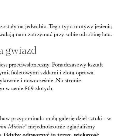
ostały na jedwabiu. Tego typu motywy jesienią
walają nam zatrzymać przy sobie odrobinę lata.
a gwiazd
jest przeciwsłoneczny. Ponadczasowy kształt
ymi, fioletowymi szkłami i złotą oprawą
ykownie i nowocześnie. Na stronie
o w cenie 869 złotych.
haw przypominała małą galerię dzieł sztuki - w
kim Mieście
" niejednokrotnie oglądaliśmy
Gdyby odtworzyć ją teraz, większość
s.