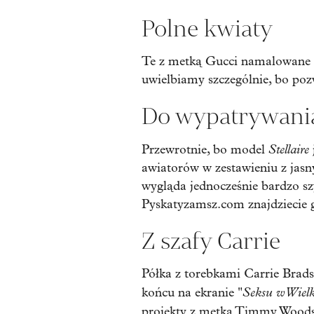
Polne kwiaty
Te z metką Gucci namalowane z
uwielbiamy szczególnie, bo poz
Do wypatrywani
Stellaire
Przewrotnie, bo model
awiatorów w zestawieniu z jasn
wygląda jednocześnie bardzo sz
Pyskatyzamsz.com znajdziecie g
Z szafy Carrie
Półka z torebkami Carrie Brads
Seksu w Wiel
końcu na ekranie "
projekty z metką Timmy Wood