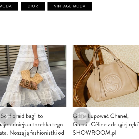
MODA
DIOR
VINTAGE MODA
„Sotf braid bag” to
Gdzie kupować Chanel,
najmodniejsza torebka tego
Gucci i Céline z drugiej ręki
lata. Noszą ją fashionistki od
SHOWROOM.pl