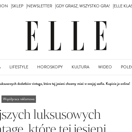
TION
SKLEP
NEWSLETTER
GDY GRASZ, WSZYSTKO GRA!
ELLE KL
A
LIFESTYLE
HOROSKOPY
KULTURA
WIDEO
POLE
luksusowych dodatków vintage, które tej jesieni chcemy mieć w swojej szafie. Kupicie je online!
Współpraca reklamowa
ejszych luksusowych
age, które tej jesieni