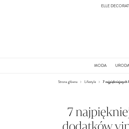
ELLE DECORA
MODA
UROD
7 najpiękniejszych 
Strona główna
Lifestyle
7 najpiękni
dodatków vint