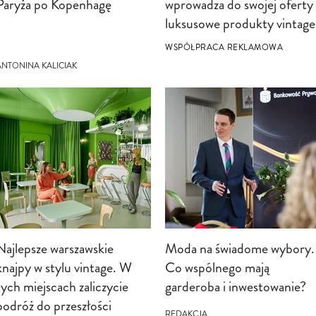
Paryża po Kopenhagę
wprowadza do swojej oferty
luksusowe produkty vintage
WSPÓŁPRACA REKLAMOWA
ANTONINA KALICIAK
Najlepsze warszawskie
Moda na świadome wybory.
knajpy w stylu vintage. W
Co wspólnego mają
tych miejscach zaliczycie
garderoba i inwestowanie?
podróż do przeszłości
REDAKCJA