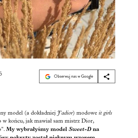
5
Obserwuj nas w Google
J'adior
it girls
ny model (a dokładniej
) modowe
o w końcu, jak mawiał sam mistrz Dior,
My wybrałyśmy model
Sweet-D
na
o".
tóry pokryty został pięknym wzorem,