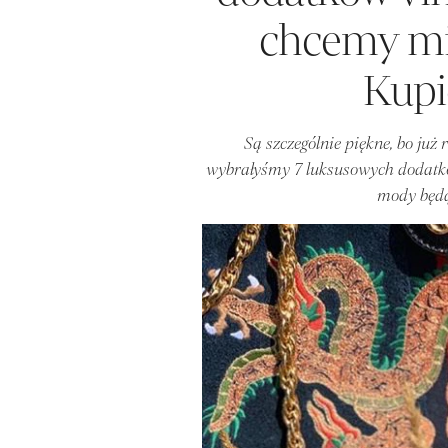
chcemy mie
Kupic
Są szczególnie piękne, bo już
wybrałyśmy 7 luksusowych dodatków "
mody będą