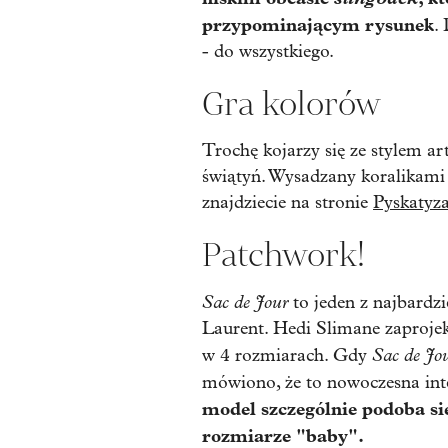
przypominającym rysunek
.
- do wszystkiego.
Gra kolorów
Trochę kojarzy się ze stylem a
świątyń. Wysadzany koralikami 
znajdziecie na stronie
Pyskatyz
Patchwork!
Sac de Jour
to jeden z najbard
Laurent. Hedi Slimane zaprojek
Sac de Jo
w 4 rozmiarach. Gdy
mówiono, że to nowoczesna int
model szczególnie podoba si
rozmiarze "baby".