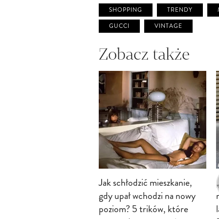
SHOPPING
TRENDY
GUCCI
VINTAGE
Zobacz także
Jak schłodzić mieszkanie,
gdy upał wchodzi na nowy
poziom? 5 trików, które