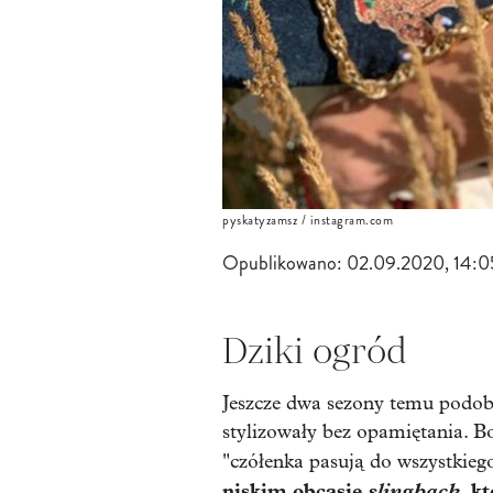
pyskatyzamsz / instagram.com
Opublikowano:
02.09.2020, 14:0
Dziki ogród
Jeszcze dwa sezony temu podob
stylizowały bez opamiętania. B
"czółenka pasują do wszystkieg
niskim obcasie
slingback
, k