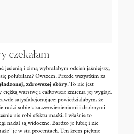
ry czekałam
 jesienią i zimą wybrałabym odcień jaśniejszy,
się polubiłam? Owszem. Przede wszystkim za
gładzonej, zdrowszej skóry
. To nie jest
 ciężką warstwę i całkowicie zmienia jej wygląd.
rawdę satysfakcjonujące: powiedziałabym, że
nie radzi sobie z zaczerwienieniami i drobnymi
śnie nie robi efektu maski. I właśnie to
gi nadal są widoczne. Bardzo je lubię i nie
że” je w stu procentach. Ten krem pięknie