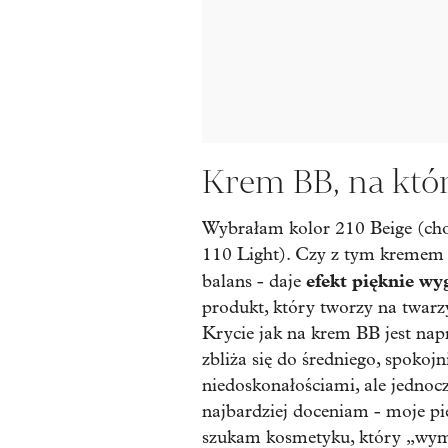
Krem BB, na któ
Wybrałam kolor 210 Beige (choć
110 Light). Czy z tym kremem 
efekt pięknie wy
balans - daje
produkt, który tworzy na twarzy
Krycie jak na krem BB jest nap
zbliża się do średniego, spokoj
niedoskonałościami, ale jednocze
najbardziej doceniam - moje pie
szukam kosmetyku, który „wyma